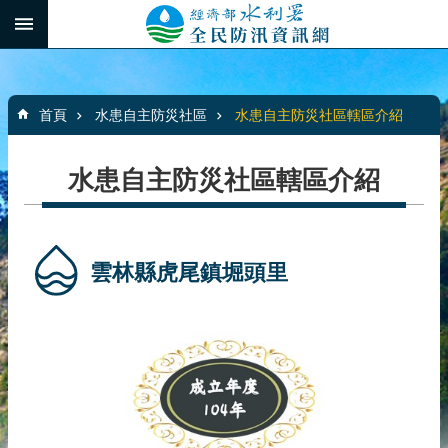
跳到主要內容區塊
:::
_
進
階
:::
搜
首頁
水患自主防災社區
水患自主防災社區轄區介紹
尋
水患自主防災社區轄區介紹
最
新
消
雲林縣虎尾鎮堀頭里
息
水
患
自
主
防