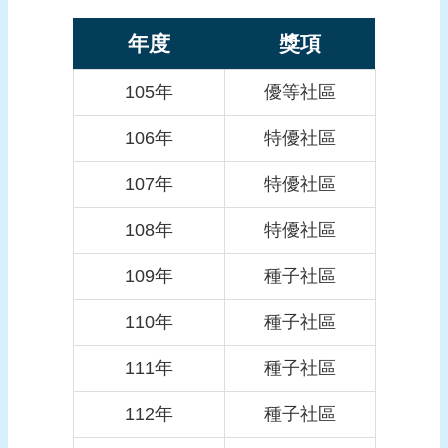
報
導
年度
獎項
企
105年
優等社區
業
防
106年
特優社區
災
107年
特優社區
學
習
108年
特優社區
專
區
109年
種子社區
資
110年
種子社區
料
下
111年
種子社區
載
112年
種子社區
回
首