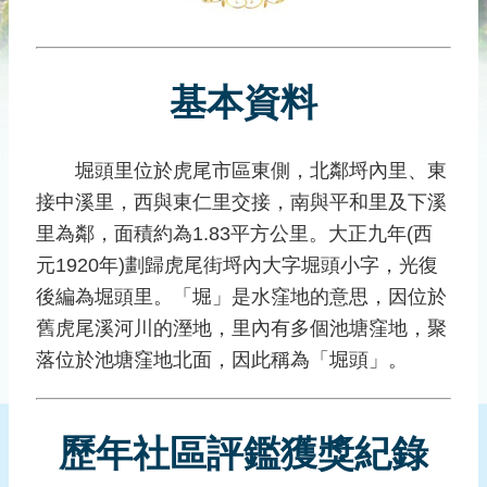
災
社
區
基本資料
防
汛
護
堀頭里位於虎尾市區東側，北鄰埒內里、東
水
接中溪里，西與東仁里交接，南與平和里及下溪
志
工
里為鄰，面積約為1.83平方公里。大正九年(西
元1920年)劃歸虎尾街埒內大字堀頭小字，光復
發
後編為堀頭里。「堀」是水窪地的意思，因位於
行
刊
舊虎尾溪河川的溼地，里內有多個池塘窪地，聚
物
落位於池塘窪地北面，因此稱為「堀頭」。
新
聞
歷年社區評鑑獲獎紀錄
媒
體