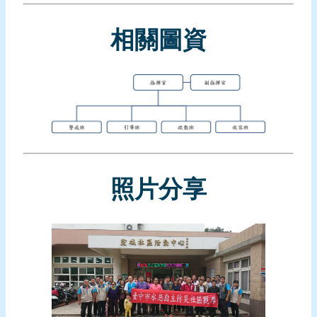
報
導
相關圖資
企
業
防
災
學
習
專
照片分享
區
資
料
下
載
回
首