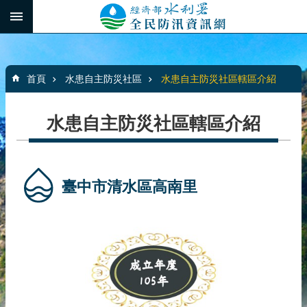
跳到主要內容區塊
:::
_
進
階
:::
搜
首頁
水患自主防災社區
水患自主防災社區轄區介紹
尋
水患自主防災社區轄區介紹
最
新
消
臺中市清水區高南里
息
水
患
自
主
防