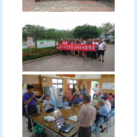
頁
網
站
導
覽