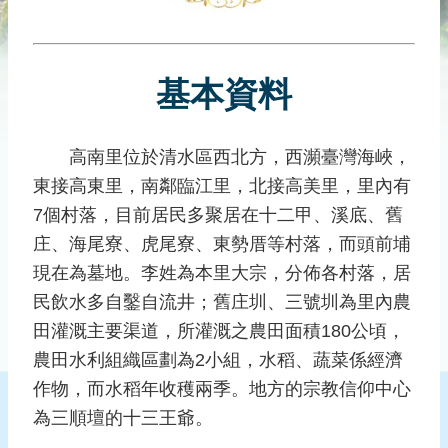
災
社
區
基本資料
防
汛
護
高南里位於清水區西北方，西瀕臺灣海峽，
水
東接高東里，南鄰臨江里，北接高美里，里內有
志
工
7個村落，目前居民多聚居在十二甲、溪底、舊
庄、海尾寮、虎尾寮、東勢厝等村落，而頭前埔
發
現在為墓地。李姓為本里大宗，分佈各村落，居
行
刊
民飲水多自鑿自流井；舊庄圳、三號圳為里內農
物
田灌溉主要渠道，所灌溉之農田面積180公頃，
農田水利組織區劃為2小組，水稻、蔬菜係經濟
新
聞
作物，而水稻年收穫兩季。地方的宗教信仰中心
媒
為三順壇的十三王爺。
體