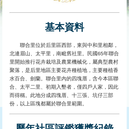
災
社
區
基本資料
防
汛
護
聯合里位於后里區西部，東與中和里相鄰，
水
北連眉山、太平里，南毗舊社里。民國65年聯合
志
工
里開始推行花卉栽培及農業機械化，屬典型農村
聚落，是后里地區主要花卉種植地，主要種植香
發
水百合、劍蘭。聯合里內的四塊厝，含今本區聯
行
刊
合、太平二里、初期入墾者，僅四戶人家，因此
物
而得稱。此地分成四塊厝、十三張、坑仔三部
份，以上區塊都屬於聯合里範圍。
新
聞
媒
體
歷年社區評鑑獲獎紀錄