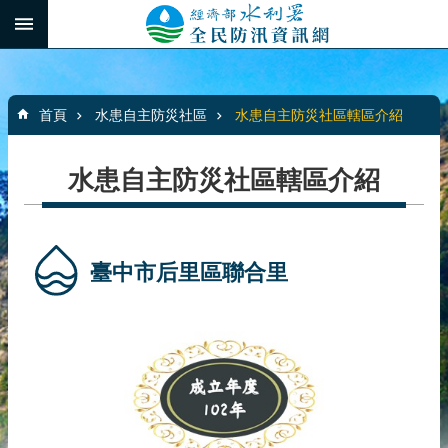
跳到主要內容區塊
:::
_
進
階
:::
搜
首頁
水患自主防災社區
水患自主防災社區轄區介紹
尋
水患自主防災社區轄區介紹
最
新
消
臺中市后里區聯合里
息
水
患
自
主
防