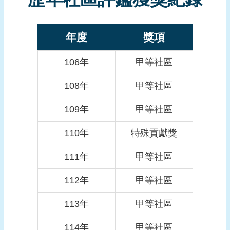
報
導
年度
獎項
企
業
106年
甲等社區
防
災
108年
甲等社區
學
109年
甲等社區
習
專
110年
特殊貢獻獎
區
資
111年
甲等社區
料
112年
甲等社區
下
載
113年
甲等社區
回
114年
甲等社區
首