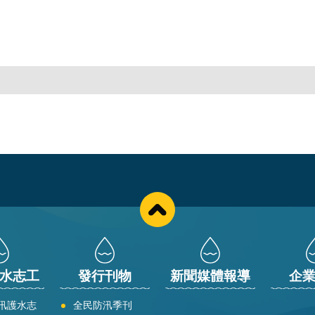
水志工
發行刊物
新聞媒體報導
企
汛護水志
全民防汛季刊