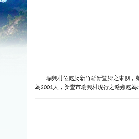
瑞興村位處於新竹縣新豐鄉之東側，鄰近
為2001人，新豐市瑞興村現行之避難處為