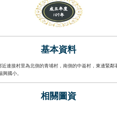
基本資料
連接村里為北側的青埔村，南側的中崙村，東邊緊鄰著
瑞興國小。
相關圖資