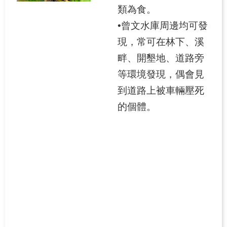
類為食。
請
•曾文水庫周邊均可發
環
現，常可在林下、溪
教
畔、開墾地、道路旁
最
新
等環境發現，偶會見
消
到道路上被車輛壓死
息
的個體。
回
首
頁
網
站
導
覽