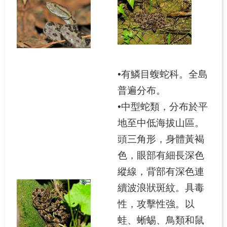
育
故
事
曾
文
•有鱗目蝮蛇科。全島
水
普遍分布。
庫
•中型蛇類，分布於平
高
地至中低海拔山區。
屏
頭三角形，身體黃褐
溪
攔
色，眼部有細長深色
河
縱線，背部有深色連
堰
續波浪狀斑紋。具毒
課
性，攻擊性強。以
程
蛙、蜥蜴、鳥類和鼠
申