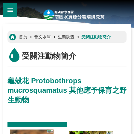
:::
_
跳到主要內容區塊
:::
首頁
曾文水庫
生態調查
受關注動物簡介
受關注動物簡介
龜殼花 Protobothrops
mucrosquamatus 其他應予保育之野
南
水
生動物
分
:::
署
環
境
教