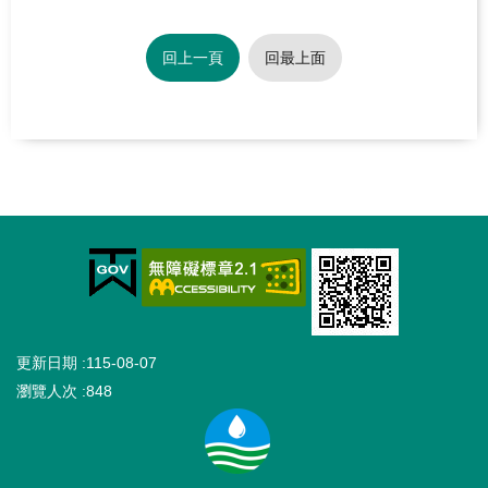
安
全
回上一頁
回最上面
性
政
策
隱
私
:::
權
宣
告
政
更新日期
115-08-07
府
瀏覽人次
848
網
站
資
料