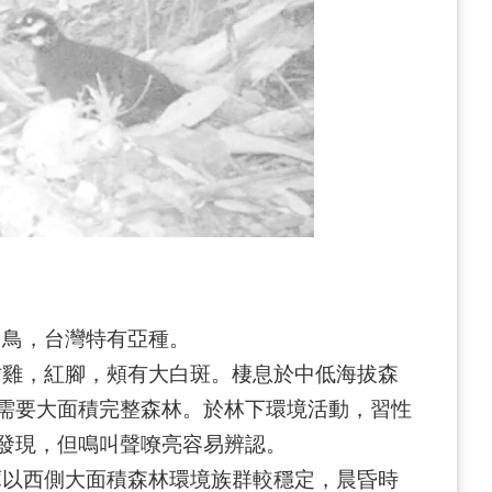
留鳥，台灣特有亞種。
竹雞，紅腳，頰有大白斑。棲息於中低海拔森
需要大面積完整森林。於林下環境活動，習性
發現，但鳴叫聲嘹亮容易辨認。
庫以西側大面積森林環境族群較穩定，晨昏時