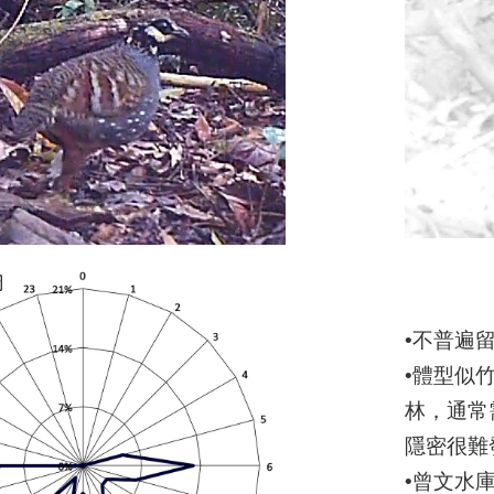
•不普遍
•體型似
林，通常
隱密很難
•曾文水