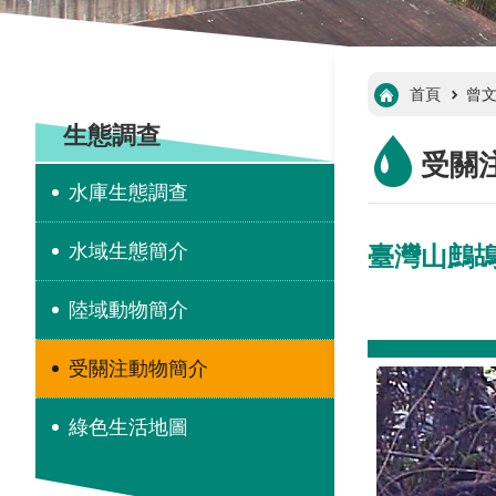
:::
首頁
曾
:::
生態調查
受關
水庫生態調查
水域生態簡介
臺灣山鷓鴣 A
陸域動物簡介
受關注動物簡介
綠色生活地圖