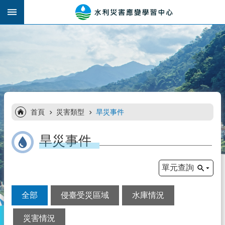
跳到主要內容區塊
:::
進
_
階
搜
尋
:::
歷
首頁
災害類型
旱災事件
史
事
旱災事件
件
報
單元查詢
告
災
全部
侵臺受災區域
水庫情況
害
類
災害情況