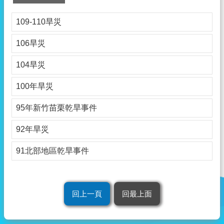
型
國
109-110旱災
際
106旱災
災
害
104旱災
事
件
100年旱災
網
95年新竹苗栗乾旱事件
站
導
92年旱災
覽
91北部地區乾旱事件
回
首
頁
回上一頁
回最上面