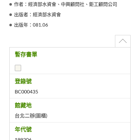
作者：經濟部水資會、中興顧問社、鉅工顧問公司
出版者：經濟部水資會
出版年：081.06
BC000435
台北二辦(圖櫃)