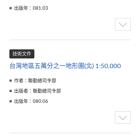
出版年：081.03
技術文件
台灣地區五萬分之一地形圖(北) 1:50,000
作者：聯勤總司令部
出版者：聯勤總司令部
出版年：080.06