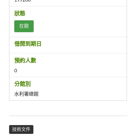
199206
在館
0
水利署總館
技術文件