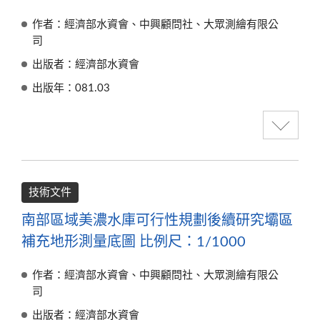
作者：經濟部水資會、中興顧問社、大眾測繪有限公
司
出版者：經濟部水資會
出版年：081.03
技術文件
南部區域美濃水庫可行性規劃後續研究壩區
補充地形測量底圖 比例尺：1/1000
作者：經濟部水資會、中興顧問社、大眾測繪有限公
司
出版者：經濟部水資會