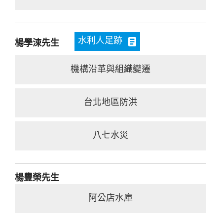
水利人足跡
楊學涑先生
機構沿革與組織變遷
台北地區防洪
八七水災
楊豐榮先生
阿公店水庫