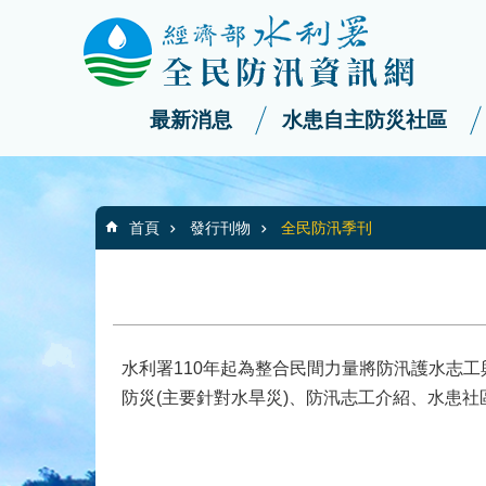
:::
_
跳到主要內容區塊
最新消息
水患自主防災社區
:::
首頁
發行刊物
全民防汛季刊
水利署110年起為整合民間力量將防汛護水志
防災(主要針對水旱災)、防汛志工介紹、水患