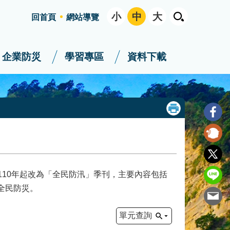
小
中
大
回首頁
網站導覽
企業防災
學習專區
資料下載
110年起改為「全民防汛」季刊，主要內容包括
全民防災。
單元查詢