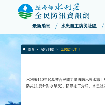
:::
_
跳到主要內容區塊
最新消息
水患自主防災社區
:::
首頁
發行刊物
全民防汛季刊
水利署110年起為整合民間力量將防汛護水志
防災(主要針對水旱災)、防汛志工介紹、水患