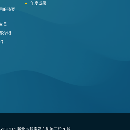
年度成果
用服務要
隊長
部介紹
紹
31214 新北市新店區安和路三段76號