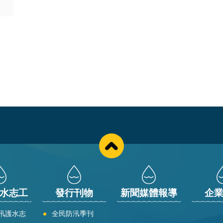
水志工
發行刊物
新聞媒體報導
企
汛護水志
全民防汛季刊