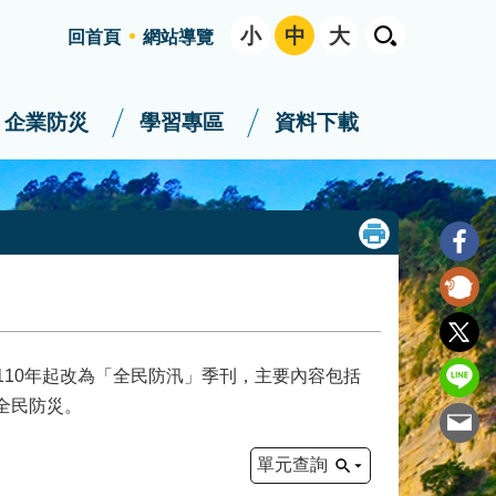
小
中
大
回首頁
網站導覽
企業防災
學習專區
資料下載
110年起改為「全民防汛」季刊，主要內容包括
全民防災。
單元查詢