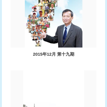
報
導
企
業
防
災
學
習
2015年12月 第十九期
專
區
資
料
下
載
回
首