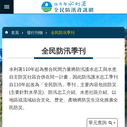
跳到主要內容區塊
:::
_
進
階
:::
搜
首頁
發行刊物
全民防汛季刊
尋
全民防汛季刊
最
新
水利署110年起為整合民間力量將防汛護水志工與水患
消
自主防災社區合併在同一計畫，因此防汛護水志工季刊
息
自110年起改為「全民防汛」季刊，主要內容包括防災
(主要針對水旱災)、防汛志工介紹、水患社區介紹、以
水
患
地區或流域結合文化、歷史、產物將防災生活化推廣全
自
民防災。
主
防
單元查詢