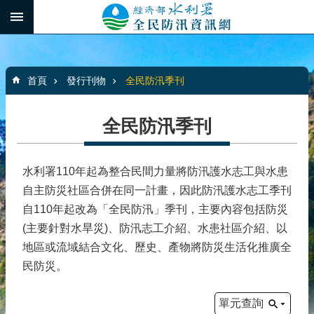
跳到主要內容區塊
:::
_
進
階
:::
搜
首頁
發行刊物
全民防汛季刊
尋
全民防汛季刊
最
新
水利署110年起為整合民間力量將防汛護水志工與水患
消
自主防災社區合併在同一計畫，因此防汛護水志工季刊
息
自110年起改為「全民防汛」季刊，主要內容包括防災
(主要針對水旱災)、防汛志工介紹、水患社區介紹、以
水
患
地區或流域結合文化、歷史、產物將防災生活化推廣全
自
民防災。
主
防
單元查詢