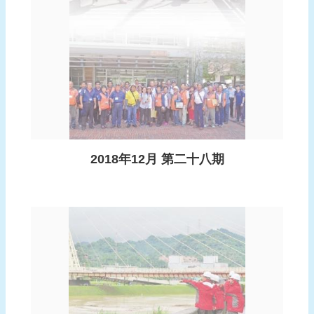
報
導
企
業
防
災
學
習
2018年12月 第二十八期
專
區
資
料
下
載
回
首