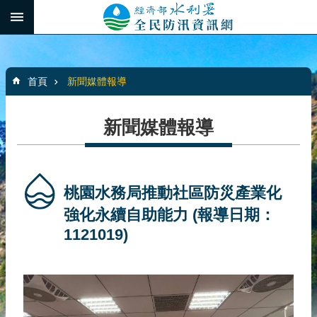
跳到主要內容區塊
:::
_
進
階
:::
搜
首頁
新聞媒體報導
尋
新聞媒體報導
最
新
消
桃園水務局推動社區防災產業化
息
強化永續自助能力 (報導日期：
1121019)
水
患
自
主
防