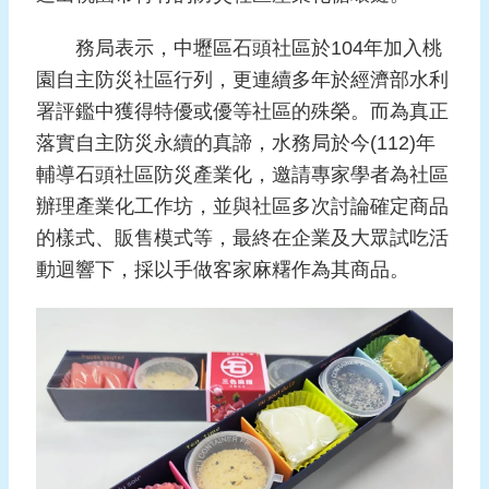
報
導
務局表示，中壢區石頭社區於104年加入桃
園自主防災社區行列，更連續多年於經濟部水利
企
業
署評鑑中獲得特優或優等社區的殊榮。而為真正
防
落實自主防災永續的真諦，水務局於今(112)年
災
輔導石頭社區防災產業化，邀請專家學者為社區
辦理產業化工作坊，並與社區多次討論確定商品
學
習
的樣式、販售模式等，最終在企業及大眾試吃活
專
動迴響下，採以手做客家麻糬作為其商品。
區
資
料
下
載
回
首