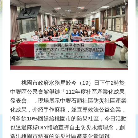
災
社
區
防
汛
護
水
志
工
發
桃園市政府水務局於今（19）日下午2時於
行
中壢區公民會館舉辦「112年度社區產業化成果
刊
物
發表會」，現場展示中壢石頭社區防災社區產業
化成果，介紹手作麻糬，並宣導效法公益企業，
新
將盈餘10%回饋給桃園市的防災社區，今日活動
聞
媒
也透過麻糬DIY體驗宣導自主防災永續理念，創
體
造出桃園市特有的防災社區產業化循環鏈。