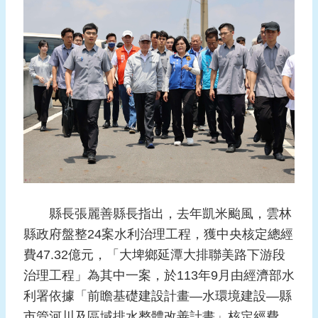
報
導
企
業
防
災
學
習
專
區
縣長張麗善縣長指出，去年凱米颱風，雲林
資
料
縣政府盤整24案水利治理工程，獲中央核定總經
下
費47.32億元，「大埤鄉延潭大排聯美路下游段
載
治理工程」為其中一案，於113年9月由經濟部水
利署依據「前瞻基礎建設計畫—水環境建設—縣
回
市管河川及區域排水整體改善計畫」核定經費
首