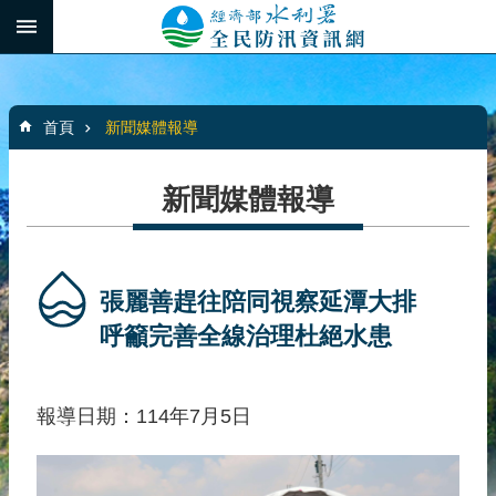
跳到主要內容區塊
:::
_
進
階
:::
搜
首頁
新聞媒體報導
尋
新聞媒體報導
最
新
消
張麗善趕往陪同視察延潭大排
息
呼籲完善全線治理杜絕水患
水
患
報導日期：114年7月5日
自
主
防