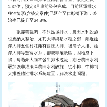
頁
1.37億，預定8月底前發包完成。目前延潭排水
整治情形(含核定案件)已延伸至仁彰橋下游，整
網
治率已提升至64.8%。
站
導
張麗善強調，不只區域排水，農田水利設施
覽
也應納入整治。尤其大埤鄉是水稻之鄉，鄰近延
潭大排五個村莊雖有舊庄大排、後溝子大排、延
潭大排等豐富水系，卻屬非灌溉區，因地層下
陷，每遇豪大雨常發生排水溢流，期盼農田水利
署加強非灌溉區農田水利設施，從小排、中排到
大排整體性排水系統建置，解決水患問題。