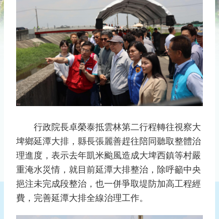
災
社
區
防
汛
護
水
志
工
發
行政院長卓榮泰抵雲林第二行程轉往視察大
行
埤鄉延潭大排，縣長張麗善趕往陪同聽取整體治
刊
理進度，表示去年凱米颱風造成大埤西鎮等村嚴
物
重淹水災情，就目前延潭大排整治，除呼籲中央
新
挹注未完成段整治，也一併爭取堤防加高工程經
聞
費，完善延潭大排全線治理工作。
媒
體