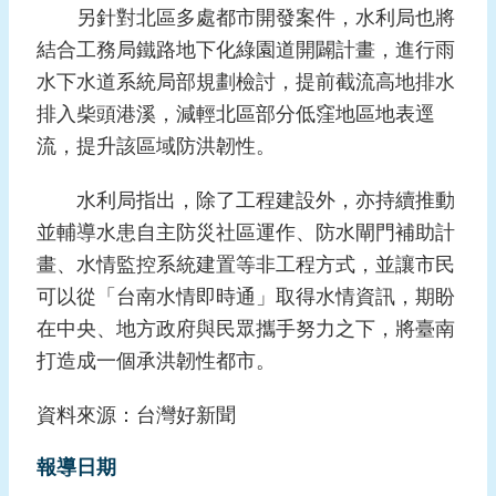
另針對北區多處都市開發案件，水利局也將
頁
結合工務局鐵路地下化綠園道開闢計畫，進行雨
網
水下水道系統局部規劃檢討，提前截流高地排水
站
排入柴頭港溪，減輕北區部分低窪地區地表逕
導
流，提升該區域防洪韌性。
覽
水利局指出，除了工程建設外，亦持續推動
並輔導水患自主防災社區運作、防水閘門補助計
畫、水情監控系統建置等非工程方式，並讓市民
可以從「台南水情即時通」取得水情資訊，期盼
在中央、地方政府與民眾攜手努力之下，將臺南
打造成一個承洪韌性都市。
資料來源：台灣好新聞
報導日期