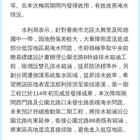
報
等。在本次梅雨期間均發揮效用，有效改善淹水
導
情況。
企
水利局表示，針對臺南市北區大興里及民德
業
國中一帶，因地勢落差較大，大量降雨逕流造成
防
災
部分低窪地區易淹水問題，市府積極爭取中央前
瞻基礎建設計畫辦理公園北路B幹線排水箱涵工
學
程，除增設雙孔排水箱涵，提昇防洪標準外，另
習
專
劃分周遭側溝系統集水區域，提昇排水效率，希
區
望將該區地表逕流順利排洪至柴頭港溪，第一期
工程已於114年初完成並發揮成果，本次降雨期
資
料
間西門路及公園北路口未發生路面積淹水問題。
下
未來預計持續推動第二期工程，將排水箱涵沿公
載
園北路向東延伸，銜接公園北路88巷既有箱涵，
將東區高地逕流直接排除，避免進入低窪地區。
回
首