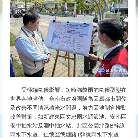
災
社
區
防
汛
護
水
志
工
發
行
受極端氣候影響，短時強降雨的氣候型態在
刊
世界各地頻傳。台南市政府團隊為因應都市開發
物
及改善不同情況積淹水問題，努力因地制宜推動
新
改善對策，如新建東區文忠雨水調節池、安南區
聞
安中抽水站及淵中抽水站、北區公園北路B幹線
媒
體
雨水下水道、仁德區德糖路T幹線雨水下水道