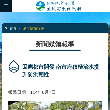
跳到主要內容區塊
:::
_
進
階
:::
搜
首頁
新聞媒體報導
尋
新聞媒體報導
最
新
消
因應都市開發 南市府積極治水提
息
升防洪韌性
水
患
報導日期：114年6月7日
自
主
防