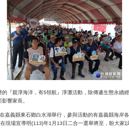
『親淨海洋，有5領航』淨灘活動，除傳遞生態永續經
而影響家長。
嘉義縣東石鄉白水湖舉行，參與活動的有嘉義縣海岸各
在現場宣導明(113)年1月13日二合一選舉將至，盼大