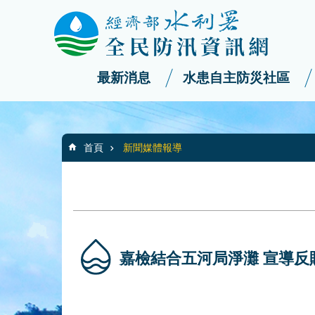
:::
_
跳到主要內容區塊
最新消息
水患自主防災社區
:::
首頁
新聞媒體報導
嘉檢結合五河局淨灘 宣導反賄選