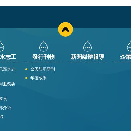
水志工
發行刊物
新聞媒體報導
企
汛護水志
全民防汛季刊
年度成果
用服務要
隊長
部介紹
紹