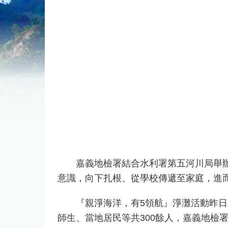
嘉義地檢署結合水利署第五河川局舉辦的
意識，向下扎根、從學校傳遞至家庭，進
『親淨海洋，有5領航』淨灘活動昨日在
師生、當地居民等共300餘人，嘉義地檢署