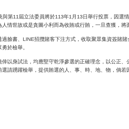
第11屆立法委員將於113年1月13日舉行投票，因選
為人情世故或是貪圖小利而為收賄或行賄，一旦查獲，將
臉書、LINE招攬賭客下注方式，收取聚眾集資簽賭賭
眾勇於檢舉。
以身試法，均應堅守乾淨參選的正確理念，以公正、公
賄選請踴躍檢舉，提供賄選的人、事、時、地、物，倘若