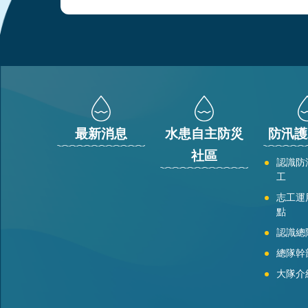
:::
最新消息
水患自主防災
防汛護
社區
認識防
工
志工運
點
認識總
總隊幹
大隊介