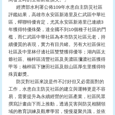
報
經濟部水利署公佈109年水患自主防災社區
導
評鑑結果，高雄市永安區新港里及仁武區中華社
企
區，蟬聯特優肯定，尤其永安區新港里已連續3
業
年獲得特優殊榮，達全國不到10個種子社區的門
防
檻，而仁武區中華社區為本市防災社區元老，持
災
續優質的表現，實力有目共睹。另有大社區保社
學
社區及中里林仔邊社區雙雙獲得優等；湖內區太
習
爺社區、楠梓區清豐社區及美濃區瀰濃社區獲得
專
甲等；楠梓區下鹽田社區及鼓山區厚生里獲得特
區
殊貢獻獎。
資
防災對社區來說是件不討好但又必需面對的
料
工作，水患自主防災社區的建立與運轉更是不容
下
載
易，需要提升為永續經營的社區產業，社區民眾
撰寫計畫由下而上推動，透過災害與防災相關領
回
域的教育訓練及觀摩學習，慢慢凝聚共識，並依
首