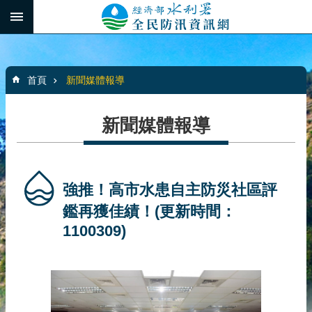
跳到主要內容區塊
:::
_
進
階
:::
搜
首頁
新聞媒體報導
尋
新聞媒體報導
最
新
消
強推！高市水患自主防災社區評
息
鑑再獲佳績！(更新時間：
1100309)
水
患
自
主
防