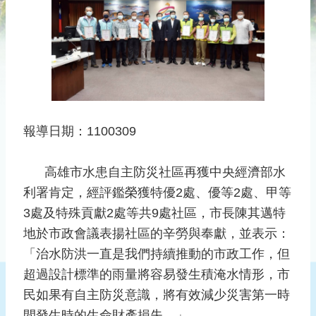
災
社
區
防
汛
護
水
報導日期：1100309
志
工
​ 高雄市水患自主防災社區再獲中央經濟部水
發
利署肯定，經評鑑榮獲特優2處、優等2處、甲等
行
刊
3處及特殊貢獻2處等共9處社區，市長陳其邁特
物
地於市政會議表揚社區的辛勞與奉獻，並表示：
「治水防洪一直是我們持續推動的市政工作，但
新
聞
超過設計標準的雨量將容易發生積淹水情形，市
媒
民如果有自主防災意識，將有效減少災害第一時
體
間發生時的生命財產損失。」