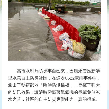
災
社
區
防
汛
護
水
志
工
發
行
高市水利局防災事自己來，因應永安區新港
刊
里水患自主防災社區，在這次0522豪雨事件中，
物
拿出了秘密武器「臨時防汛擋板」，發揮了強大
新
的防汛效果，讓隨時需戴著氧氣機的長輩免於淹
聞
水之苦，社區的自主防災應變能力，真的很威。
媒
體