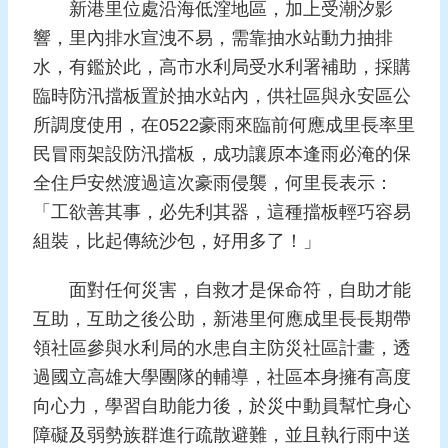
新港里位處沿海低漥地區，加上受潮汐影
報
導
響，里內排水宣洩不易，需靠抽水站動力抽排
水，有鑑於此，高市水利局受水利署補助，採購
企
臨時防汛擋板置於抽水站內，供社區與永安區公
業
所調度使用，在0522豪雨來臨前何應成里長率里
防
災
民冒雨架設防汛擋板，成功讓原本逢雨必淹的保
全住戶安然渡過這次豪雨侵襲，何里長表示：
學
「工欲善其事，必先利其器，這種擋板輕巧容易
習
專
組裝，比起傳統沙包，好用多了！」
區
面對任何災害，自救才是保命符，自助才能
資
互助，互助之後公助，新港里何應成里長長期帶
料
領社區參與水利局的水患自主防災社區計畫，透
下
載
過國立高雄大學團隊的輔導，社區本身擁有高度
向心力，學習自助能力後，於災中動員幫忙身心
回
障礙及弱勢族群進行疏散避難，並且執行雨中送
首