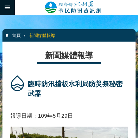
跳到主要內容區塊
:::
_
進
階
:::
搜
首頁
新聞媒體報導
尋
新聞媒體報導
最
新
消
臨時防汛擋板水利局防災祭秘密
息
武器​
水
患
報導日期：109年5月29日
自
主
防