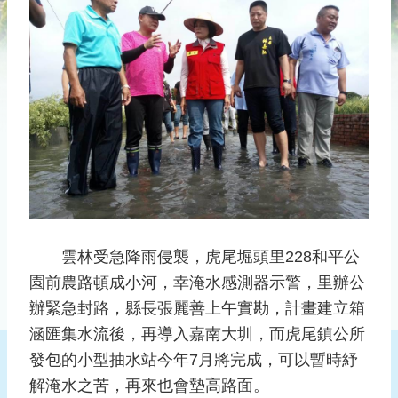
災
社
區
防
汛
護
水
志
工
發
行
雲林受急降雨侵襲，虎尾堀頭里228和平公
刊
園前農路頓成小河，幸淹水感測器示警，里辦公
物
辦緊急封路，縣長張麗善上午實勘，計畫建立箱
新
涵匯集水流後，再導入嘉南大圳，而虎尾鎮公所
聞
發包的小型抽水站今年7月將完成，可以暫時紓
媒
解淹水之苦，再來也會墊高路面。
體