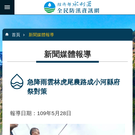
跳到主要內容區塊
:::
_
進
階
:::
搜
首頁
新聞媒體報導
尋
新聞媒體報導
最
新
消
急降雨雲林虎尾農路成小河縣府
息
祭對策
水
患
報導日期：109年5月28日
自
主
防