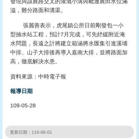
發現與該農路交叉的灌溉小溝與毗連農田水位滿
頁
溢，難分路面和溝渠。
網
張麗善表示，虎尾鎮公所日前剛發包一小
站
型抽水站工程，預計7月完成，可先紓緩附近淹
導
覽
水問題，長遠之計將建立箱涵將水匯集引進溪埔
中排、山子大排後再導入嘉南大排，並將路面加
高，徹底解決水患。
資料來源：中時電子報
報導日期
109-05-28
更新日期：110-06-01