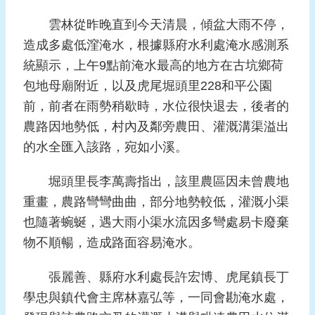
報
雲林從昨晚直到今天清晨，傾盆大雨不停，
導
造成多處低漥淹水，根據縣府水利處淹水感測系
企
統顯示，上午9點前淹水最高的地方在古坑鄉荷
業
包地母廟附近，以及虎尾堀頭里228和平公園
防
災
前，前者在雨勢稍歇時，水位很快退去，後者的
農路因地勢低，村內及鄰旁農田、灌溉溝渠溢出
學
的水全匯入該路，宛如小溪。
習
專
堀頭里長李萬壽指出，該里農區因未曾農地
區
重畫，農路彎彎曲曲，部分地勢較低，灌溉小渠
資
也隨著蜿蜒，遇大雨小渠水流因多彎處易卡廢棄
料
物不順暢，造成路面容易淹水。
下
載
張麗善、縣府水利處長許宏博、虎尾鎮長丁
學忠與鎮代會主席林嘉弘等，一同會勘淹水處，
回
首