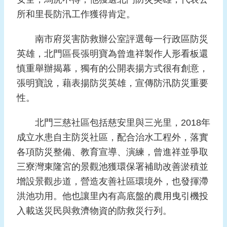
報
所和里長防汛工作獲得肯定。
導
南市府災害防救辦公室評選每一行政區防災
企
業
英雄，北門區長張明寶為曾進祥製作人形看板還
防
慎重舉辦揭幕，獨有的公開表揚方式很有創意，
災
張明寶說，藉表揚防災英雄，宣傳防汛防災重要
學
性。
習
專
北門三慈社區包括慈安里與三光里，2018年
區
成立水患自主防災社區，配合治水工程外，落實
各項防災整備、教育宣導、演練，曾進祥並爭取
資
料
三寮灣東隆宮的景觀池獲環保署補助改善淤積並
下
增設景觀步道，營造友善社區環境外，也發揮滯
載
洪池功用。他也讓里內有高底盤的農用曳引機投
入載送災民與救濟物資的防救災行列。
回
首