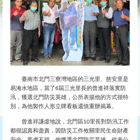
災
社
區
防
汛
護
水
志
工
發
臺南市北門三寮灣地區的三光里、慈安里是
行
易淹水地區，當了6屆三光里長的曾進祥落實防
刊
汛，獲選北門防災英雄，公所表揚他的方式很特
物
別，為他製作人形立牌看板還慎重辦揭幕。
新
曾進祥謙虛地說，北門區10里長對防汛工作
聞
媒
都很認真和盡責，因防災工作攸關里民生命財產
體
安全，馬虎不得，他獲選北門防災英雄，代表公