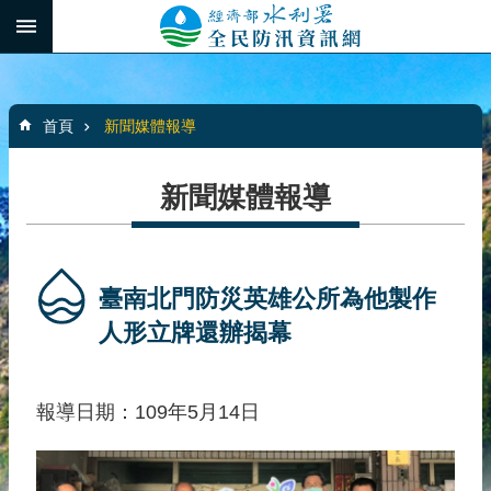
跳到主要內容區塊
:::
_
進
階
:::
搜
首頁
新聞媒體報導
尋
新聞媒體報導
最
新
消
臺南北門防災英雄公所為他製作
息
人形立牌還辦揭幕
水
患
報導日期：109年5月14日
自
主
防