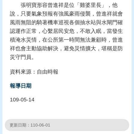
張明寶形容曾進祥是位「雞婆里長」，他
頁
說，只要氣象預報有強風豪雨侵襲，曾進祥就會
網
風雨無阻的騎著機車巡視各個抽水站與水閘門確
站
認運作正常，心繫居民安危，不敢入眠，當發生
導
積淹水災情，在公所第一時間無法兼顧時，曾進
覽
祥也會主動協助解決，避免災情擴大，堪稱是防
災守門員。
資料來源：自由時報
報導日期
109-05-14
更新日期：110-06-01