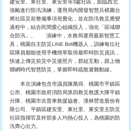
建安里、東社里、東安里等3處社區，面臨西北
報
強颱進行防汛演練，運用局內開發智慧兵棋圖台
導
將社區災前整備事項視覺化，並在防汛救災應變
企
過程中，結合民間愛心組織投入，強化「區域聯
業
合防汛」。 演練中，水務局運用最新智慧工
防
災
具，桃園自主防災LINE Bot機器人，訓練每位社
區隊員都能使用手機簡單取得最即時防災資訊，
學
快速上傳災前災中災後照片，群組互動，跟上物
習
聯網時代智慧防災，掌握即時疏散避難動線。
專
區
本次演練包含市議員陳萬得、桃園市平鎮區
資
公所、桃園市政府消防局第四救災救護大隊平鎮
料
分隊、桃園市吉普車救援協會、漢林營造股份有
下
限公司、平鎮區建安里、東社里、東安里主防災
載
社區指揮官及幹部多人均熱心投入，為桃園的防
回
汛齊心出力。
首