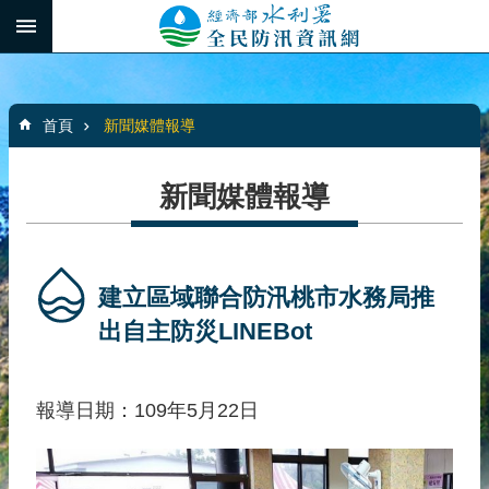
跳到主要內容區塊
:::
_
進
階
:::
搜
首頁
新聞媒體報導
尋
新聞媒體報導
最
新
消
建立區域聯合防汛桃市水務局推
息
出自主防災LINEBot
水
患
報導日期：109年5月22日
自
主
防