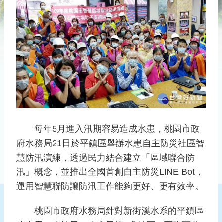
災
社
區
防
汛
護
水
志
工
發
每年5月進入汛期容易造成水患，桃園市政
行
府水務局21日於平鎮區舉辦水患自主防災社區智
刊
慧防汛演練，透過民力結合建立「區域聯合防
物
汛」概念，並推出全國首創自主防災LINE Bot，
新
運用智慧聯防讓防汛工作能夠更好、更有效率。
聞
媒
桃園市政府水務局針對新街溪水系的平鎮區
體