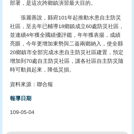
部署，是這次跨鄉鎮演習最大目的。
頁
張麗善說，縣府101年起推動水患自主防災
網
社區，至去年已輔導18鄉鎮成立60處防災社區，
站
導
並連續4年獲全國績優評鑑，年年獲表揚，成績
覽
亮眼，今年更增加東勢與二崙兩鄉納入，使全縣
20鄉鎮市全部完成水患自主防災社區建置，預定
增加到70處自主防災社區，讓各社區自主防災隨
時可動員起來，降低災損。
資料來源：聯合報
報導日期
109-05-04