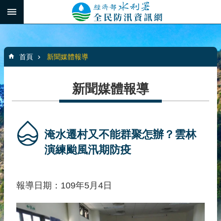
跳到主要內容區塊
:::
_
進
階
:::
搜
首頁
新聞媒體報導
尋
新聞媒體報導
最
新
消
淹水遷村又不能群聚怎辦？雲林
息
演練颱風汛期防疫
水
患
報導日期：109年5月4日
自
主
防