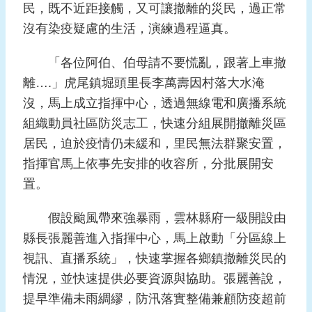
民，既不近距接觸，又可讓撤離的災民，過正常
報
導
沒有染疫疑慮的生活，演練過程逼真。
企
「各位阿伯、伯母請不要慌亂，跟著上車撤
業
離….」虎尾鎮堀頭里長李萬壽因村落大水淹
防
沒，馬上成立指揮中心，透過無線電和廣播系統
災
組織動員社區防災志工，快速分組展開撤離災區
學
居民，迫於疫情仍未緩和，里民無法群聚安置，
習
指揮官馬上依事先安排的收容所，分批展開安
專
區
置。
資
假設颱風帶來強暴雨，雲林縣府一級開設由
料
縣長張麗善進入指揮中心，馬上啟動「分區線上
下
視訊、直播系統」，快速掌握各鄉鎮撤離災民的
載
情況，並快速提供必要資源與協助。張麗善說，
回
提早準備未雨綢繆，防汛落實整備兼顧防疫超前
首