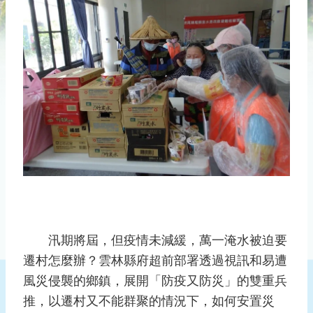
災
社
區
防
汛
護
水
志
工
發
行
刊
物
汛期將屆，但疫情未減緩，萬一淹水被迫要
新
遷村怎麼辦？雲林縣府超前部署透過視訊和易遭
聞
風災侵襲的鄉鎮，展開「防疫又防災」的雙重兵
媒
推，以遷村又不能群聚的情況下，如何安置災
體