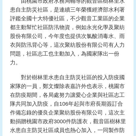
由桃園市政府水務局輔導的觀音區樹林里水
報
患自主防災社區，是連續三年榮獲經濟部水利署
導
評鑑全國十大特優社區，不少觀音工業區的企業
企
都主動幫忙社區防汛物資，例如永光化學及聚紡
業
股份有限公司，今年度也提供次氯酸消毒水、雨
防
衣與防汛背心等，這次聚紡股份有限公司有人力
災
問題，社區志工也主動加入，為國家隊出一份
學
力。
習
專
對於樹林里水患自主防災社區的投入防疫國
區
家隊的一員，鄭文燦除表嘉許外也表示，桃園市
資
在防疫期間，各局處努力讓愛心企業與社區志工
料
隊共同加入防疫，自106年起與市府長期簽訂合
下
作備忘錄的優良企業聚紡股份有限公司，這次主
載
動捐贈桃園市政府3000件防護衣，觀音區樹林里
回
水患自主防災社區成員也熱心加入，一同製作防
首