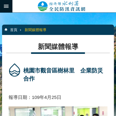
跳到主要內容區塊
:::
_
進
階
:::
搜
首頁
新聞媒體報導
尋
新聞媒體報導
最
新
消
桃園市觀音區樹林里 企業防災
息
合作
水
患
報導日期：109年4月25日
自
主
防