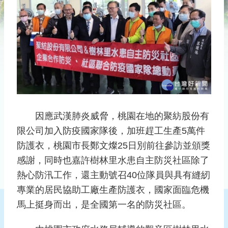
災
社
區
防
汛
護
水
志
工
因應武漢肺炎威脅，桃園在地的聚紡股份有
發
限公司加入防疫國家隊後，加班趕工生產5萬件
行
防護衣，桃園市長鄭文燦25日別前往參訪並頒獎
刊
感謝，同時也嘉許樹林里水患自主防災社區除了
物
熱心防汛工作，還主動號召40位隊員與具有縫紉
新
專業的居民協助工廠生產防護衣，國家面臨危機
聞
馬上挺身而出，是全國第一名的防災社區。
媒
體