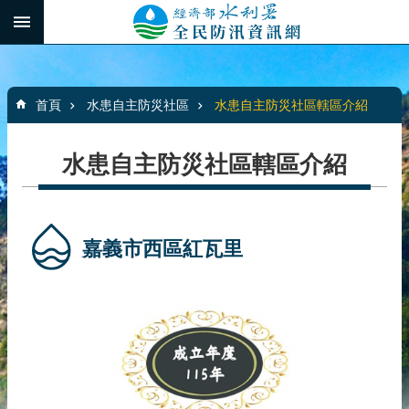
跳到主要內容區塊
:::
_
進
階
:::
搜
首頁
水患自主防災社區
水患自主防災社區轄區介紹
尋
水患自主防災社區轄區介紹
最
新
消
嘉義市西區紅瓦里
息
水
患
自
主
防