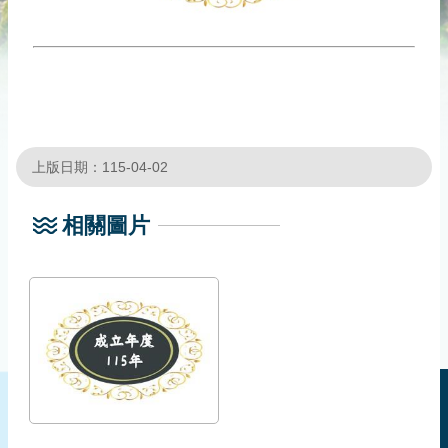
災
社
區
防
汛
護
水
上版日期：115-04-02
志
工
相關圖片
發
行
刊
物
新
聞
媒
體