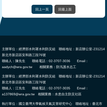
報
導
回上一頁
回最上面
企
業
防
災
:::
學
主辦單位：經濟部水利署水利防災組 聯絡地址：新店辦公室-231214
習
新北市新店區安和路三段76號
專
聯絡人：陳先生 聯絡電話：02-3707-3036 Email：
區
aadych@wra.gov.tw 相關業務：防汛護水志工
資
主辦單位：經濟部水利署水利防災組 聯絡地址：新店辦公室-231214
料
新北市新店區安和路三段76號
下
聯絡人：江先生 聯絡電話：02-3707-3035 Email：
載
a137869@wra.gov.tw 相關業務：水患自主防災社區
回
執行單位：國立臺灣大學氣候天氣災害研究中心 聯絡地址：臺北市
首