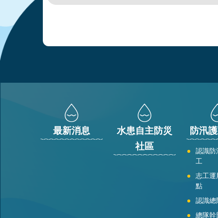
:::
最新消息
水患自主防災
防汛護
社區
認識防
工
志工運
點
認識總
總隊幹