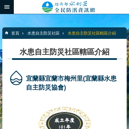
跳到主要內容區塊
:::
_
進
階
:::
搜
首頁
水患自主防災社區
水患自主防災社區轄區介紹
尋
水患自主防災社區轄區介紹
最
新
消
宜蘭縣宜蘭市梅州里(宜蘭縣水患
息
自主防災協會)
水
患
自
主
防