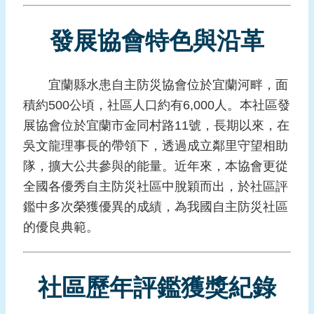
報
導
發展協會特色與沿革
企
業
宜蘭縣水患自主防災協會位於宜蘭河畔，面
防
災
積約500公頃，社區人口約有6,000人。本社區發
展協會位於宜蘭市金同村路11號，長期以來，在
學
吳文龍理事長的帶領下，透過成立鄰里守望相助
習
隊，擴大公共參與的能量。近年來，本協會更從
專
區
全國各優秀自主防災社區中脫穎而出，於社區評
鑑中多次榮獲優異的成績，為我國自主防災社區
資
的優良典範。
料
下
載
社區歷年評鑑獲獎紀錄
回
首