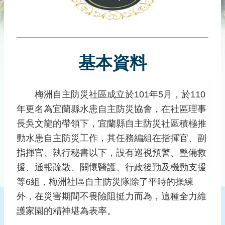
災
社
區
防
汛
基本資料
護
水
志
梅洲自主防災社區成立於101年5月，於110
工
年更名為宜蘭縣水患自主防災協會，在社區理事
長吳文龍的帶領下，宜蘭縣自主防災社區積極推
發
動水患自主防災工作，其任務編組在指揮官、副
行
刊
指揮官、執行秘書以下，設有巡視預警、整備救
物
援、通報疏散、關懷醫護、行政後勤及機動支援
等6組，梅洲社區自主防災隊除了平時的操練
新
聞
外，在災害期間不畏險阻挺力而為，這種全力維
媒
護家園的精神堪為表率。
體