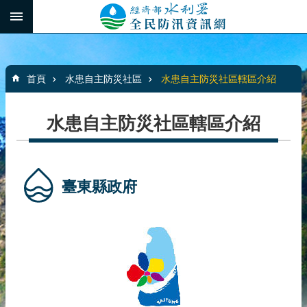
跳到主要內容區塊
:::
_
進
階
:::
搜
首頁
水患自主防災社區
水患自主防災社區轄區介紹
尋
水患自主防災社區轄區介紹
最
新
消
臺東縣政府
息
水
患
自
主
防