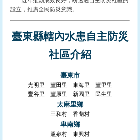
近年推動成效良好，盼透過自主防災社區的
報
設立，推廣全民防災意識。
導
企
業
臺東縣轄內水患自主防災
防
災
社區介紹
學
習
專
臺東市
區
光明里
豐田里
東海里
豐里里
豐谷里
豐原里
新園里
民生里
資
料
太麻里鄉
下
三和村
香蘭村
載
卑南鄉
回
溫泉村
東興村
首