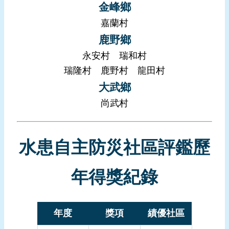
金峰鄉
頁
嘉蘭村
網
鹿野鄉
站
永安村
瑞和村
導
覽
瑞隆村
鹿野村
龍田村
大武鄉
尚武村
水患自主防災社區評鑑歷
年得獎紀錄
年度
獎項
績優社區