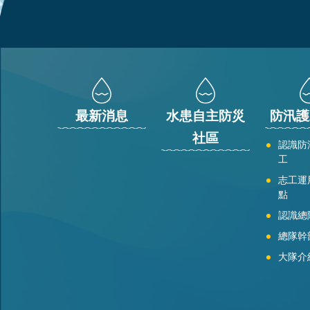
:::
最新消息
水患自主防災
防汛護
社區
認識防
工
志工運
點
認識總
總隊幹
大隊介