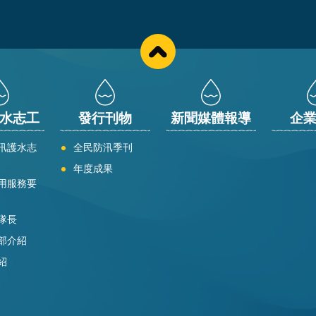
水志工
發行刊物
新聞媒體報導
企
汛護水志
全民防汛季刊
年度成果
用服務要
隊長
部介紹
紹