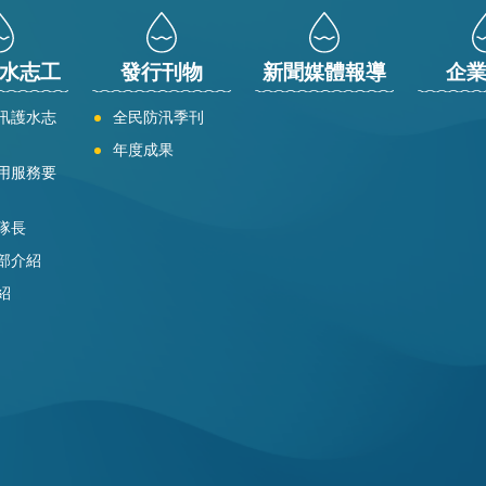
水志工
發行刊物
新聞媒體報導
企
汛護水志
全民防汛季刊
年度成果
用服務要
隊長
部介紹
紹