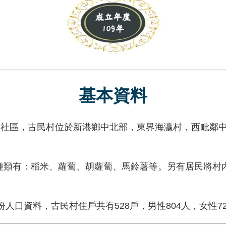
基本資料
社區，古民村位於新港鄉中北部，東界海瀛村，西毗鄰中
有：稻米、蘿蔔、胡蘿蔔、馬鈴薯等。另有居民將村內
口資料，古民村住戶共有528戶，男性804人，女性728