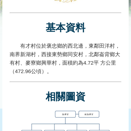
災
社
區
基本資料
防
汛
護
有才村位於褒忠鄉的西北邊，東鄰田洋村，
水
南界新湖村，西接東勢鄉同安村，北鄰崙背鄉大
志
工
有村、麥寮鄉興華村，面積約為4.72平 方公里
（472.96公頃）。
發
行
刊
相關圖資
物
新
聞
媒
體