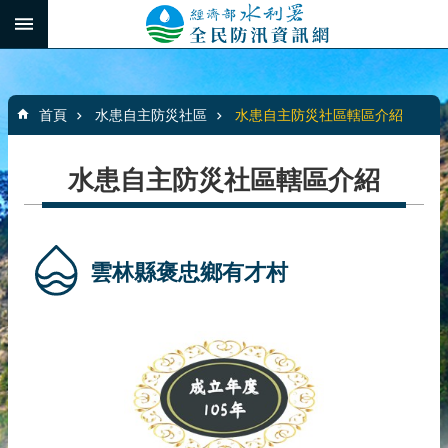
跳到主要內容區塊
:::
_
進
階
:::
搜
首頁
水患自主防災社區
水患自主防災社區轄區介紹
尋
水患自主防災社區轄區介紹
最
新
消
雲林縣褒忠鄉有才村
息
水
患
自
主
防