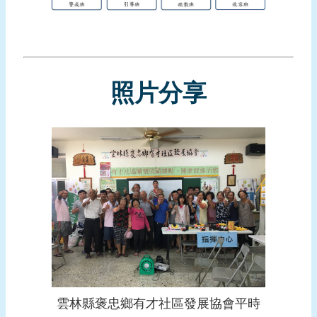
報
導
企
業
照片分享
防
災
學
習
專
區
資
料
下
載
回
雲林縣褒忠鄉有才社區發展協會平時
首