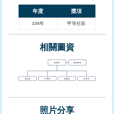
報
導
年度
獎項
企
104年
甲等社區
業
防
災
相關圖資
學
習
專
區
資
料
下
載
回
照片分享
首