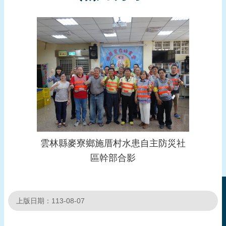
頁
網
站
導
覽
雲林縣麥寮鄉施厝村水患自主防災社
區幹部合影
上版日期：113-08-07