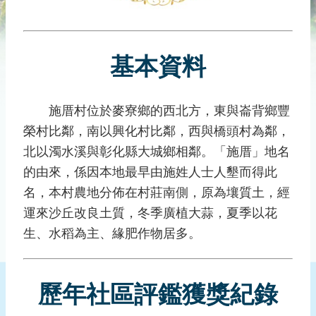
災
社
區
基本資料
防
汛
護
施厝村位於麥寮鄉的西北方，東與崙背鄉豐
水
榮村比鄰，南以興化村比鄰，西與橋頭村為鄰，
志
工
北以濁水溪與彰化縣大城鄉相鄰。「施厝」地名
的由來，係因本地最早由施姓人士人墾而得此
發
名，本村農地分佈在村莊南側，原為壤質土，經
行
刊
運來沙丘改良土質，冬季廣植大蒜，夏季以花
物
生、水稻為主、緣肥作物居多。
新
聞
歷年社區評鑑獲獎紀錄
媒
體