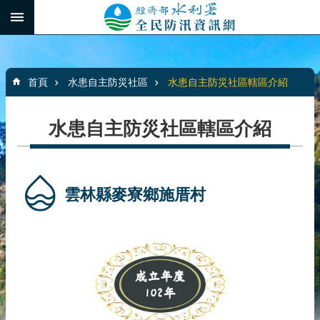
跳到主要內容區塊
:::
_
進
階
:::
搜
首頁
水患自主防災社區
水患自主防災社區轄區介紹
尋
水患自主防災社區轄區介紹
最
新
消
雲林縣麥寮鄉施厝村
息
水
患
自
主
防