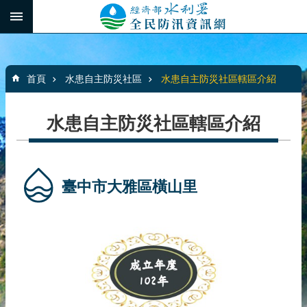
跳到主要內容區塊
:::
_
進
階
:::
搜
首頁
水患自主防災社區
水患自主防災社區轄區介紹
尋
水患自主防災社區轄區介紹
最
新
消
臺中市大雅區橫山里
息
水
患
自
主
防