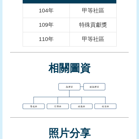
報
104年
甲等社區
導
企
109年
特殊貢獻獎
業
防
110年
甲等社區
災
學
相關圖資
習
專
區
資
料
下
載
照片分享
回
首