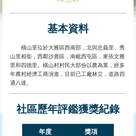
災
社
區
基本資料
防
汛
護
橫山里位於大雅區西南部，北與忠義里、秀
水
山里相銜，西鄰沙鹿區，南毗西屯區，東依文雅
志
工
里和四德里。橫山村村民大部份以農為業，經多
年農村經濟工商演進，目前已工廠林立，道路四
發
通八達。
行
刊
物
社區歷年評鑑獲獎紀錄
新
聞
媒
年度
獎項
體