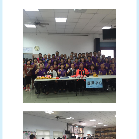
頁
網
站
導
覽