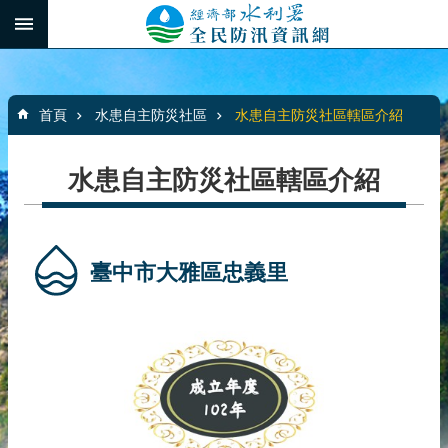
跳到主要內容區塊
:::
_
進
階
:::
搜
首頁
水患自主防災社區
水患自主防災社區轄區介紹
尋
水患自主防災社區轄區介紹
最
新
消
臺中市大雅區忠義里
息
水
患
自
主
防