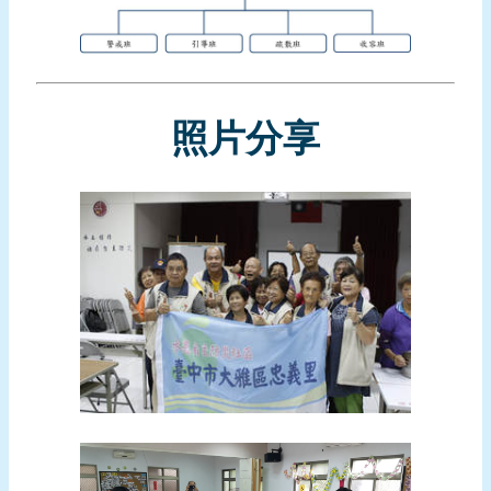
頁
網
站
導
照片分享
覽