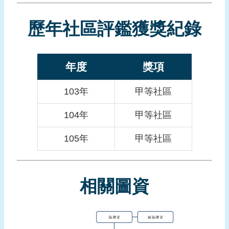
報
導
歷年社區評鑑獲獎紀錄
企
業
防
年度
獎項
災
103年
甲等社區
學
習
104年
甲等社區
專
區
105年
甲等社區
資
料
下
相關圖資
載
回
首