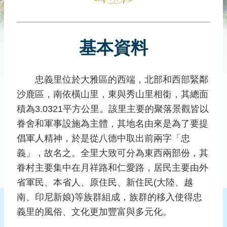
災
社
區
基本資料
防
汛
護
忠義里位於大雅區的西端，北部和西部緊鄰
水
沙鹿區，南依橫山里，東與秀山里相銜，其總面
志
工
積為3.0321平方公里。該里主要的聚落景觀皆以
眷舍和軍事設施為主體，其地名由來是為了要提
發
倡軍人精神，於是從八德中取出前兩字「忠
行
刊
義」，故名之。全里大致可分為東西兩部份，其
物
眷村主要集中在月祥路和仁愛路，居民主要由外
省軍民、本省人、原住民、新住民(大陸、越
新
聞
南、印尼新娘)等族群組成，族群的移入使得忠
媒
義里的風俗、文化更加豐富與多元化。
體