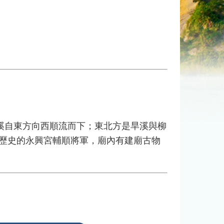
自東方向西順流而下；東北方是旱溪與柳
年歷史的永興宮輔順將軍，廟內有建廟古物