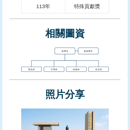
報
113年
特殊貢獻獎
導
企
業
相關圖資
防
災
學
習
專
區
資
照片分享
料
下
載
回
首