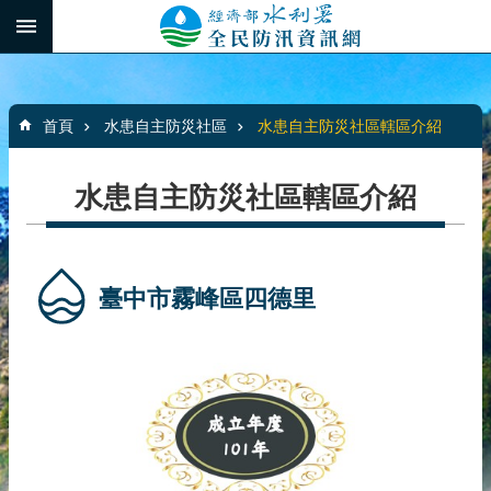
跳到主要內容區塊
:::
_
進
階
:::
搜
首頁
水患自主防災社區
水患自主防災社區轄區介紹
尋
水患自主防災社區轄區介紹
最
新
消
臺中市霧峰區四德里
息
水
患
自
主
防