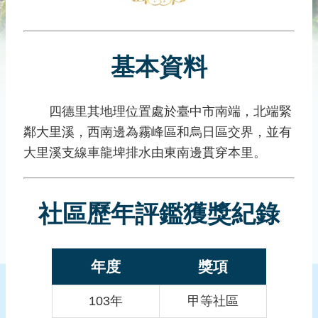
災
社
區
基本資料
防
汛
護
四德里其地理位置處於臺中市南端，北端緊
水
鄰大里溪，西南邊為霧峰區和烏日區交界，並有
志
工
大里溪支線車龍埤排水由東南邊貫穿本里。
發
行
社區歷年評鑑獲獎紀錄
刊
物
新
年度
獎項
聞
媒
103年
甲等社區
體