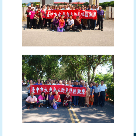
頁
網
站
導
覽