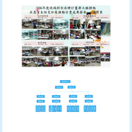
報
導
企
業
防
災
學
習
專
區
資
料
下
載
回
首