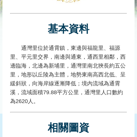
災
社
區
基本資料
防
汛
護
通灣里位於通霄鎮，東邊與福龍里、福源
水
里、平元里交界，南邊與通東，通西里相鄰，西
志
工
邊臨海，北邊為新埔里，通灣里南北狹長約五公
里，地形以丘陵為主體，地勢東南高西北低、呈
發
緩斜狀，向海岸線逐漸降低；境內流域為通霄
行
刊
溪，流域面積79.88平方公里，通灣里人口數約
物
為2620人。
新
聞
相關圖資
媒
體