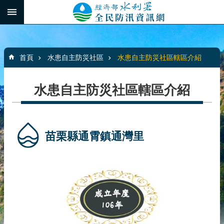
跳到主要內容區塊
:::
_
進
階
:::
搜
首頁
水患自主防災社區
水患自主防災社區轄區介紹
尋
水患自主防災社區轄區介紹
最
新
消
苗栗縣通霄鎮通灣里
息
水
患
自
主
防