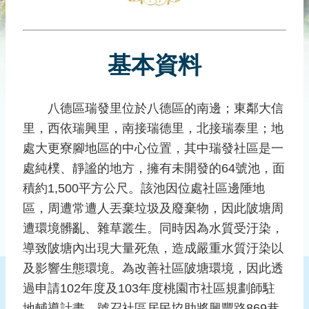
災
社
區
基本資料
防
汛
護
八德區瑞發里位於八德區的南邊；東鄰大信
水
里，西依瑞興里，南接瑞德里，北接瑞泰里；地
志
工
處大更寮腳地區的中心位置，其中瑞發社區是一
處純樸、靜謐的地方，擁有未開發的64號池，面
發
積約1,500平方公尺。該池因位處社區邊陲地
行
刊
區，周遭常遭人丟棄垃圾及廢棄物，因此陂塘周
物
遭環境髒亂、雜草叢生。同時因為水質受汙染，
導致陂塘內出現大量死魚，造成嚴重水質汙染以
新
聞
及影響生態環境。為改善社區陂塘環境，因此透
媒
過申請102年度及103年度桃園市社區規劃師駐
體
地輔導計畫，號召社區居民協助將興豐路869巷