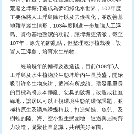
報
荒廢之埤塘打造成為夢幻綠化水世界，102年度
導
主要係將人工浮島除汙以及去優養化，並改善基
企
地雜草叢生情形，103年度則進一步加強人工浮
業
島、貫徹基地整潔的功能，讓埤塘更清澈，截至
防
107年，原先的髒亂點，但整理乾淨植栽後，設
災
置人工浮島，培育水生植物。
學
習
經前幾年的輔導及改造後，目前(108年)人
專
工浮島及水生植物於生態埤塘內生長茂盛，開始
區
吸引許多生物來訪，逐漸有所成績。瑞發里里長
資
的目標為將原本髒亂、惡臭的陂塘，改造成社區
料
綠地，讓居民可以正視環境生態的環保課題，並
下
種植原生及誘鳥誘蝶植栽，打造蝴蝶、魚兒、及
載
樹蛙的陸、海、空小型生態園地，透過與居民齊
回
力改造，凝聚社區意識，共創美好家園。
首