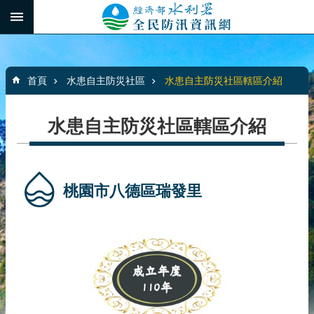
跳到主要內容區塊
:::
_
進
階
:::
搜
首頁
水患自主防災社區
水患自主防災社區轄區介紹
尋
水患自主防災社區轄區介紹
最
新
消
桃園市八德區瑞發里
息
水
患
自
主
防