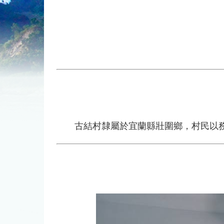
古結村隸屬於宜蘭縣壯圍鄉，村民以務