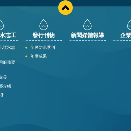
水志工
發行刊物
新聞媒體報導
企
汛護水志
全民防汛季刊
年度成果
用服務要
隊長
部介紹
紹