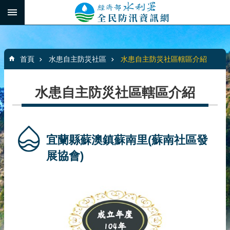
跳到主要內容區塊
:::
_
進
階
:::
搜
首頁
水患自主防災社區
水患自主防災社區轄區介紹
尋
水患自主防災社區轄區介紹
最
新
消
宜蘭縣蘇澳鎮蘇南里(蘇南社區發
息
展協會)
水
患
自
主
防