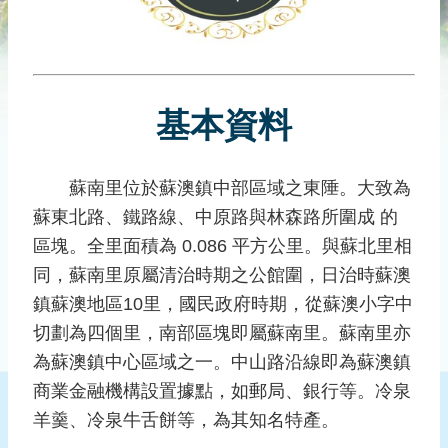
災
社
區
防
汛
基本資料
護
水
志
蘇南里位於蘇澳鎮中部區域之東陲。大致為
工
蘇東北路、鐵路線、中原路與林森路所圍成 的
區塊。全里面積為 0.086 平方公里。與蘇北里相
發
同，蘇南里原屬清治時期之公館圍，日治時蘇澳
行
刊
鎮蘇澳地區10里，國民政府時期，從蘇澳小字中
物
切劃為四個里，南部區塊即屬蘇南里。蘇南里亦
為蘇澳鎮中心區域之一。中山路沿線即為蘇澳鎮
新
聞
商業金融機構設置據點，如郵局、銀行等。冷泉
媒
羊羹、冷泉牛舌餅等，為其知名特產。
體