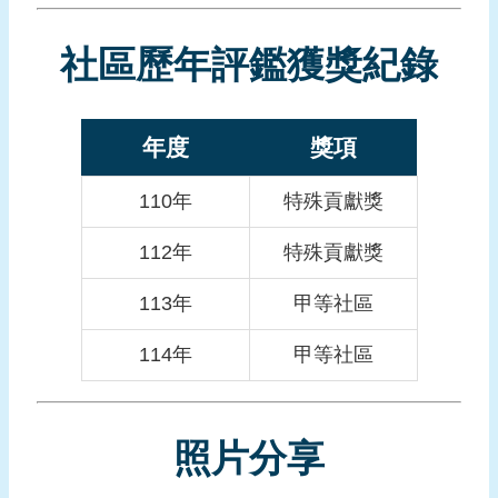
報
導
社區歷年評鑑獲獎紀錄
企
業
防
年度
獎項
災
110年
特殊貢獻獎
學
習
112年
特殊貢獻獎
專
區
113年
甲等社區
資
114年
甲等社區
料
下
載
照片分享
回
首