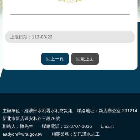
災
社
區
防
汛
上版日期：113-08-23
護
水
志
回上一頁
回最上面
工
發
行
刊
:::
物
主辦單位：經濟部水利署水利防災組 聯絡地址：新店辦公室-231214
新
新北市新店區安和路三段76號
聞
聯絡人：陳先生 聯絡電話：02-3707-3036 Email：
媒
aadych@wra.gov.tw 相關業務：防汛護水志工
體