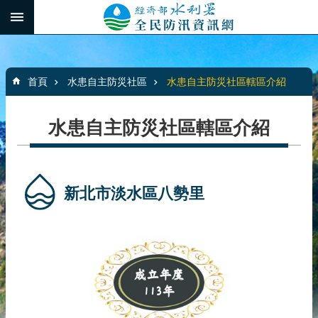
跳到主要內容區塊
:::
_
進
階
:::
搜
首頁
水患自主防災社區
水患自主防災社區轄區介紹
尋
水患自主防災社區轄區介紹
最
新
消
新北市淡水區八勢里
息
水
患
自
主
防