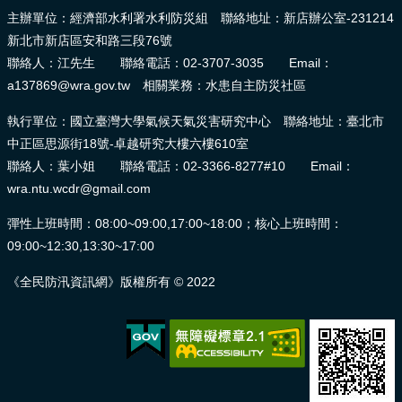
報
主辦單位：經濟部水利署水利防災組 聯絡地址：新店辦公室-231214
導
新北市新店區安和路三段76號
聯絡人：江先生 聯絡電話：02-3707-3035 Email：
企
a137869@wra.gov.tw 相關業務：水患自主防災社區
業
防
執行單位：國立臺灣大學氣候天氣災害研究中心 聯絡地址：臺北市
災
中正區思源街18號-卓越研究大樓六樓610室
聯絡人：葉小姐 聯絡電話：02-3366-8277#10 Email：
學
wra.ntu.wcdr@gmail.com
習
專
彈性上班時間：08:00~09:00,17:00~18:00；核心上班時間：
區
09:00~12:30,13:30~17:00
資
《全民防汛資訊網》版權所有 © 2022
料
下
載
回
首