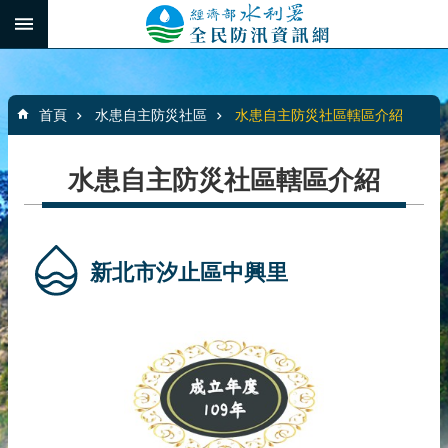
跳到主要內容區塊
:::
_
進
階
:::
搜
首頁
水患自主防災社區
水患自主防災社區轄區介紹
尋
水患自主防災社區轄區介紹
最
新
消
新北市汐止區中興里
息
水
患
自
主
防