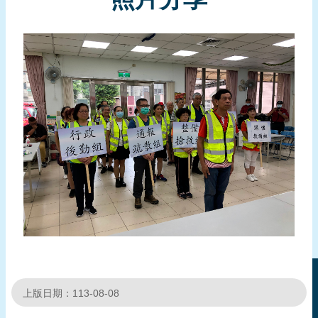
報
導
企
業
防
災
學
習
專
區
資
料
下
載
上版日期：113-08-08
回
首