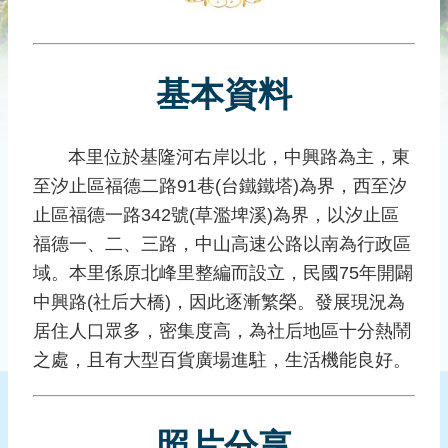
災
社
區
基本資料
防
汛
護
本里位於基隆河右岸以北，中興路為主，東
水
至汐止區福德二路91巷(台鐵鐵塔)為界，西至汐
志
工
止區福德一路342號(草濫埤溪)為界，以汐止區
福德一、二、三路，中山高速公路以南為行政區
發
域。本里係原北峰里整編而設立，民國75年開闢
行
刊
中興路(社后大橋)，因此逐漸繁榮。發展現況為
物
居住人口眾多，密集度高，為社后地區十分熱鬧
之處，且有大型百貨廣場進駐，生活機能良好。
新
聞
媒
體
照片分享