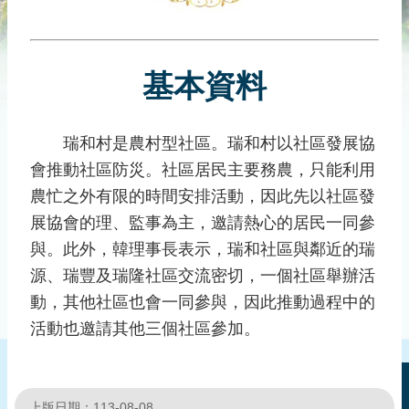
災
社
區
基本資料
防
汛
護
瑞和村是農村型社區。瑞和村以社區發展協
水
會推動社區防災。社區居民主要務農，只能利用
志
工
農忙之外有限的時間安排活動，因此先以社區發
展協會的理、監事為主，邀請熱心的居民一同參
發
與。此外，韓理事長表示，瑞和社區與鄰近的瑞
行
刊
源、瑞豐及瑞隆社區交流密切，一個社區舉辦活
物
動，其他社區也會一同參與，因此推動過程中的
活動也邀請其他三個社區參加。
新
聞
媒
體
上版日期：113-08-08