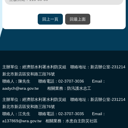
報
導
回上一頁
回最上面
企
業
防
災
:::
學
習
主辦單位：經濟部水利署水利防災組 聯絡地址：新店辦公室-231214
專
新北市新店區安和路三段76號
區
聯絡人：陳先生 聯絡電話：02-3707-3036 Email：
資
aadych@wra.gov.tw 相關業務：防汛護水志工
料
主辦單位：經濟部水利署水利防災組 聯絡地址：新店辦公室-231214
下
新北市新店區安和路三段76號
載
聯絡人：江先生 聯絡電話：02-3707-3035 Email：
回
a137869@wra.gov.tw 相關業務：水患自主防災社區
首