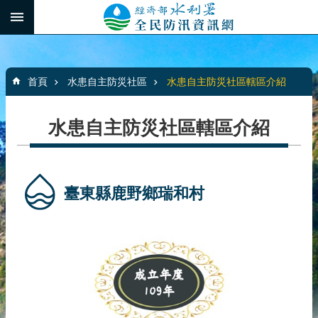
跳到主要內容區塊
:::
_
進
階
:::
搜
首頁
水患自主防災社區
水患自主防災社區轄區介紹
尋
水患自主防災社區轄區介紹
最
新
消
臺東縣鹿野鄉瑞和村
息
水
患
自
主
防