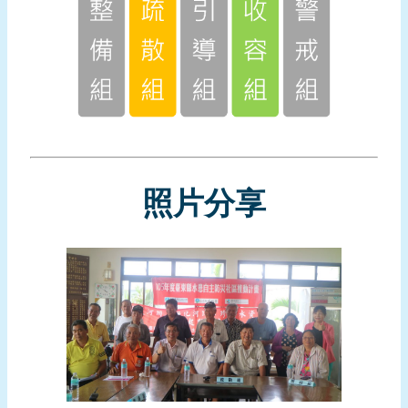
報
導
企
業
防
災
學
照片分享
習
專
區
資
料
下
載
回
首