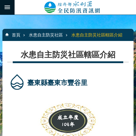
跳到主要內容區塊
:::
_
進
階
:::
搜
首頁
水患自主防災社區
水患自主防災社區轄區介紹
尋
水患自主防災社區轄區介紹
最
新
消
臺東縣臺東市豐谷里
息
水
患
自
主
防