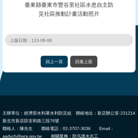
臺東縣臺東市豐谷里社區水患自主防
頁
災社區推動計畫活動照片
網
站
導
上版日期：113-08-08
覽
回上一頁
回最上面
:::
主辦單位：經濟部水利署水利防災組 聯絡地址：新店辦公室-231214
新北市新店區安和路三段76號
聯絡人：陳先生 聯絡電話：02-3707-3036 Email：
aadych@wra.gov.tw 相關業務：防汛護水志工