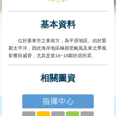
災
社
區
基本資料
防
汛
護
位於臺東市之東南方，為平原地區。由於緊
水
鄰太平洋，因此海岸地區極易受颱風及東北季風
志
工
影響與威脅，尤其是第16~18鄰的居民眾。
發
行
相關圖資
刊
物
新
聞
媒
體