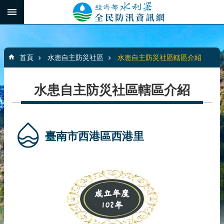
跳到主要內容區塊
:::
_
進
階
:::
搜
首頁
水患自主防災社區
水患自主防災社區轄區介紹
尋
水患自主防災社區轄區介紹
最
新
消
臺南市西港區西港里
息
水
患
自
主
防