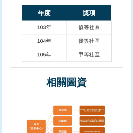
報
導
年度
獎項
企
103年
優等社區
業
防
104年
優等社區
災
105年
甲等社區
學
習
專
區
相關圖資
資
料
下
載
回
首