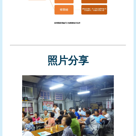
頁
網
站
導
覽
照片分享