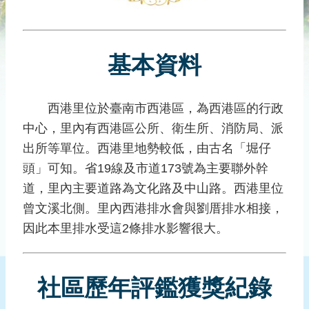
災
社
區
基本資料
防
汛
護
西港里位於臺南市西港區，為西港區的行政
水
中心，里內有西港區公所、衛生所、消防局、派
志
工
出所等單位。西港里地勢較低，由古名「堀仔
頭」可知。省19線及市道173號為主要聯外幹
發
道，里內主要道路為文化路及中山路。西港里位
行
刊
曾文溪北側。里內西港排水會與劉厝排水相接，
物
因此本里排水受這2條排水影響很大。
新
聞
社區歷年評鑑獲獎紀錄
媒
體