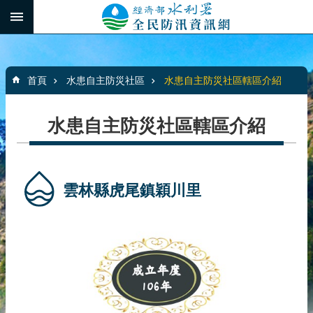
跳到主要內容區塊
:::
_
進
階
:::
搜
首頁
水患自主防災社區
水患自主防災社區轄區介紹
尋
水患自主防災社區轄區介紹
最
新
消
雲林縣虎尾鎮穎川里
息
水
患
自
主
防