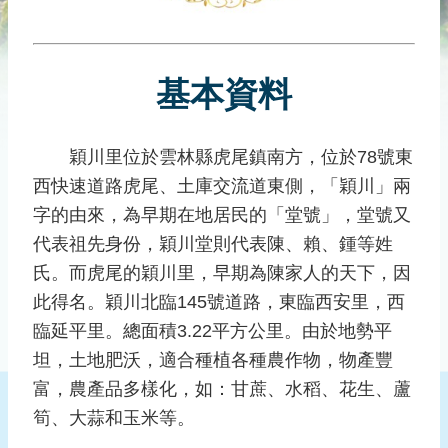
災
社
區
基本資料
防
汛
護
穎川里位於雲林縣虎尾鎮南方，位於78號東
水
西快速道路虎尾、土庫交流道東側，「穎川」兩
志
工
字的由來，為早期在地居民的「堂號」，堂號又
代表祖先身份，穎川堂則代表陳、賴、鍾等姓
發
氏。而虎尾的穎川里，早期為陳家人的天下，因
行
刊
此得名。穎川北臨145號道路，東臨西安里，西
物
臨延平里。總面積3.22平方公里。由於地勢平
坦，土地肥沃，適合種植各種農作物，物產豐
新
聞
富，農產品多樣化，如：甘蔗、水稻、花生、蘆
媒
筍、大蒜和玉米等。
體