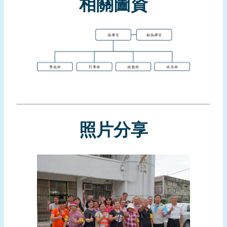
相關圖資
頁
網
站
導
覽
照片分享