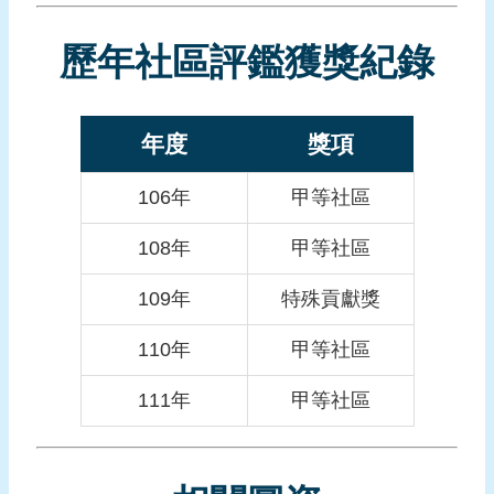
報
導
歷年社區評鑑獲獎紀錄
企
業
防
年度
獎項
災
106年
甲等社區
學
習
108年
甲等社區
專
區
109年
特殊貢獻獎
資
110年
甲等社區
料
下
111年
甲等社區
載
回
首