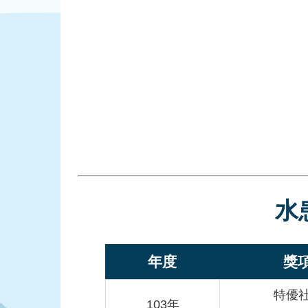
水
年度
獎
特優
103年