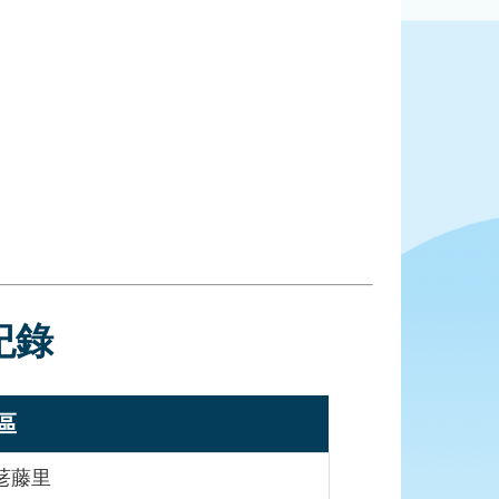
紀錄
區
荖藤里