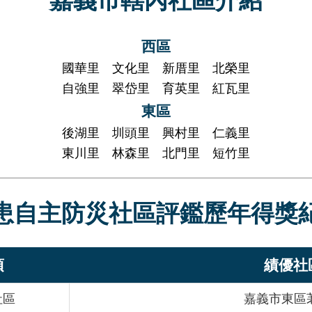
嘉義市轄內社區介紹
西區
國華里
文化里
新厝里
北榮里
自強里
翠岱里
育英里
紅瓦里
東區
後湖里
圳頭里
興村里
仁義里
東川里
林森里
北門里
短竹里
患自主防災社區評鑑歷年得獎
項
績優社
社區
嘉義市東區