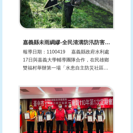
嘉義縣未雨綢繆-全民清溝防汛防害(更新時間：1100419)
報導日期：1100419​ 嘉義縣政府水利處
17日與嘉義大學輔導團隊合作，在民雄鄉
雙福村舉辦第一場「水患自主防災社區全
民清溝活動」，民雄鄉長何嘉恒、縣議員
黃芳蘭、文隆村長黃琮壹、東湖村長呂春
木、福樂村長簡元煌和水利處防洪維護科
長陳彥儒都到場響應，並號召100多位村
民共襄盛舉...