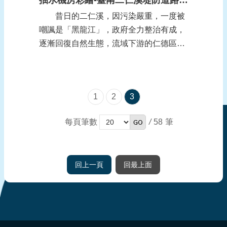
昔日的二仁溪，因污染嚴重，一度被
嘲諷是「黑龍江」，政府全力整治有成，
逐漸回復自然生態，流域下游的仁德區二
行里，為堤防道路上的3座抽水機房進行
藝術彩繪，融入在地的人文故事，今天完
工，讓原本單調的鐵皮厝建物，化身繽紛
1
2
3
的新亮點，也讓外來遊客感受蛻變後的河
川之美。 二行里獲得環保署低碳永續
/
58
每頁筆數
家園的銀級殊...
回上一頁
回最上面
:::