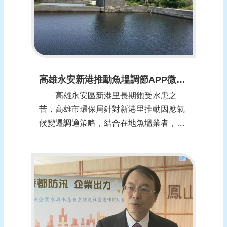
高雄永安新港推動魚塭調節APP微滯洪-水位警戒即時發報 (報導日期：1100126)
高雄永安區新港里長期飽受水患之
苦，高雄市環保局針對新港里推動因應氣
候變遷調適策略，結合在地魚塭業者，首
創全國魚塭調節APP，融合在地特性，也
實現區域微滯洪概念。新港里魚塭面積約
33公頃，各魚塭水位最大排降深度約50公
分，可蓄洪量約為16.5萬噸，相當於一個
永安滯洪池。 高雄市環保局表...