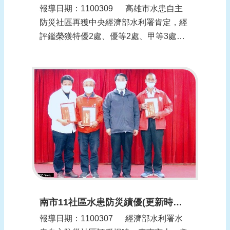
報導日期：1100309​​ 高雄市水患自主
防災社區再獲中央經濟部水利署肯定，經
評鑑榮獲特優2處、優等2處、甲等3處及
特殊貢獻2處等共9處社區，市長陳其邁特
地於市政會議表揚社區的辛勞與奉獻，並
表示：「治水防洪一直是我們持續推動的
市政工作，但超過設計標準的雨量將容易
發生積淹...
南市11社區水患防災績優(更新時間：1100308)
報導日期：1100307​​ 經濟部水利署水