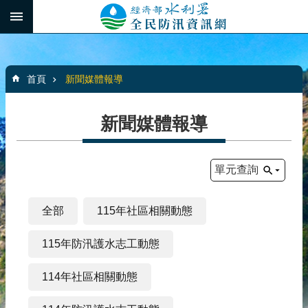
跳到主要內容區塊
:::
_
進
階
:::
搜
首頁
新聞媒體報導
尋
新聞媒體報導
最
新
單元查詢
消
息
全部
115年社區相關動態
水
患
115年防汛護水志工動態
自
主
114年社區相關動態
防