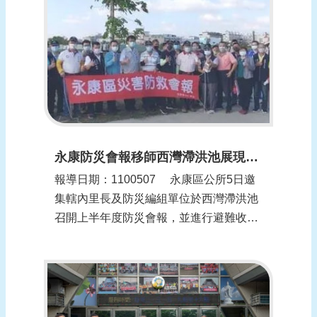
報
導
企
業
防
災
學
習
永康防災會報移師西灣滯洪池展現防汛成果及現場演練(更新時間：1100507)
專
報導日期：1100507​ 永康區公所5日邀
區
集轄內里長及防災編組單位於西灣滯洪池
資
召開上半年度防災會報，並進行避難收容
料
演練、防水擋板及砂包堆疊教學、滯洪池
下
概況簡介。區長陳勝楠期望透過此次會
載
議，讓各里長了解市府對永康區防汛工作
的重視，也加強里長對防災相關操作事項
回
的了解。 ...
首