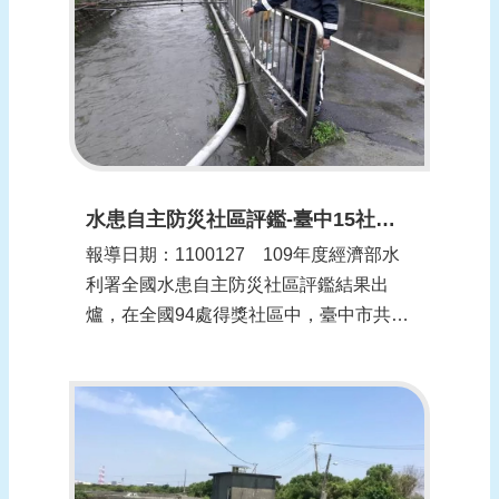
水患自主防災社區評鑑-臺中15社區獲獎全國最多(更新時間：1100128)
報導日期：1100127​ 109年度經濟部水
利署全國水患自主防災社區評鑑結果出
爐，在全國94處得獎社區中，臺中市共囊
括15處，包含1處種子社區，6處優等社區
及5處甲等社區及3處特殊貢獻獎，獲獎數
全國第一，顯示臺中市水患自主防災社區
推動成果豐碩，屢屢創下佳績。 水利局
局長范世億表示...