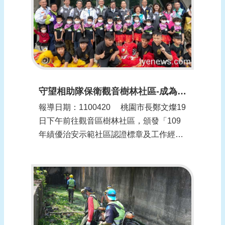
頁
網
站
導
覽
守望相助隊保衛觀音樹林社區-成為桃園治安優良標竿(更新時間：1100420)
報導日期：1100420​ 桃園市長鄭文燦19
日下午前往觀音區樹林社區，頒發「109
年績優治安示範社區認證標章及工作經
費」。鄭文燦表示，升格以來桃園的守望
相助巡守隊日漸制度化，巡守隊的績效也
獲得績優治安示範社區評比的重要指標，
觀音區樹林社區位在農業區、住宅區與工
業區的交錯地...