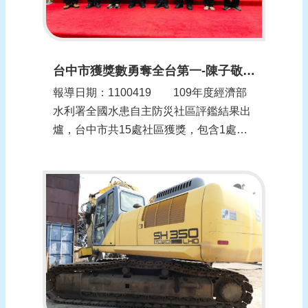
台中市獲獎數勇奪全台第一-陳子敬表揚15處防災社區(更新時間：1100419)
報導日期：1100419​​ 109年度經濟部
水利署全國水患自主防災社區評鑑結果出
爐，台中市共15處社區獲獎，包含1處種
子社區、6處優等社區、5處甲等社區及3
處特殊貢獻獎，獲獎數全國第一，顯示台
中市水患自主防災社區推動成果豐碩，屢
屢創下佳績！ 台中市副市長陳子敬並
於今天舉辦的「...