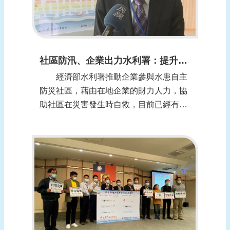
社區防汛、企業出力水利署：提升防救災能量 (報導日期：1100116)
經濟部水利署推動企業參與水患自主
防災社區，藉由在地企業的財力人力，協
助社區在災害發生時自救，目前已經有45
個企業加入，上午水利署到高雄舉辦說明
會，邀請企業與社區一起座談進行媒合，
共同提升救災能量。 面對水災，社區
缺乏資源防災，這時候企業適時的加入，
做為社區的後盾，經濟部水利署從104年
開始推動...