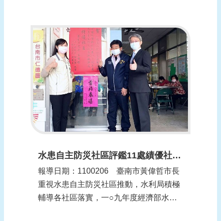
臺南市柳營區公所25日聯合柳營衛生所及
八翁自主防災社區，對轄內保全戶舉行斷
電應變措施演練，透過實際緊急調度發電
機模擬狀況，使相關單位熟悉斷電突發狀
況應變流程...
水患自主防災社區評鑑11處績優社區-南市紅榜祝賀(更新時間：1100206)
報導日期：1100206​​ 臺南市黃偉哲市長
重視水患自主防災社區推動，水利局積極
輔導各社區落實，一○九年度經濟部水利
署水患自主防災社區評鑑成績公布，南市