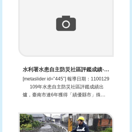
水利署水患自主防災社區評鑑成績-南市勇冠全臺(更新時間：1100201)
[metaslider id="445"] 報導日期：1100129​
109年水患自主防災社區評鑑成績出
爐，臺南市連6年獲得「績優縣市」殊
榮，達成全國6連霸，特優社區獲獎數量
及獲獎獎金額度（119萬元）亦為全國第
一。水利局說，今年度更擴編500萬元進
行社區維運計畫，持續向...