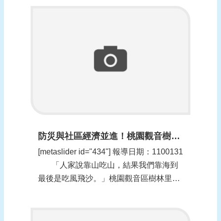
有十一處榮獲績優社區，水利局長韓榮華
特會同獲獎行政區區長、社區里長及幹部
將紅榜張貼於活動中心等顯眼處，除祝賀
外也期勉獲獎社區持續...
防災與社區經濟並進！桃園觀音樹林里的生態滯洪機制(更新時間：1100201)
[metaslider id="434"] 報導日期：1100131​
「人家說靠山吃山，結果我們靠海到
最後是吃風飛沙。」桃園觀音區樹林里里
長吳進昌苦笑著說。樹林里位於桃園西北
側沿海，全里680公頃的面積中，就有...