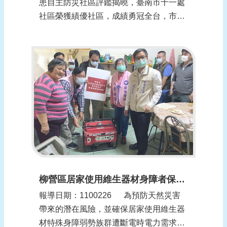
患自主防災社區評鑑揭曉，臺南市十一處
社區榮獲績優社區，成績勇冠全台，市長
黃偉哲於區長會議中表揚社區代表及致贈
獎狀、獎金，市府也製作紅榜單祝賀。
南市自一○一年起配合水利署推動水患自
主防災社區，歷年評鑑屢獲肯定。市長黃
偉...
柳營區居家使用維生器材身障者保全戶斷電演練(更新時間：1100301)
報導日期：1100226​​ 為預防天然災害
帶來的潛在風險，並確保居家使用維生器
材特殊身障弱勢族群遭斷電時電力需求，