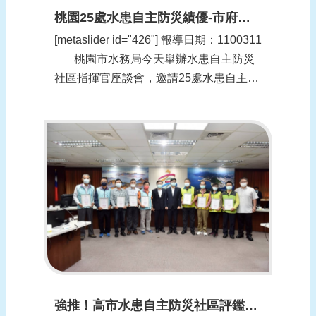
桃園25處水患自主防災績優-市府表揚肯定(更新時間：1100311)
[metaslider id="426"] 報導日期：1100311​
桃園市水務局今天舉辦水患自主防災
社區指揮官座談會，邀請25處水患自主防
災社區分享防災社區運轉成果，桃園副市
長李憲明鼓勵年度績...
強推！高市水患自主防災社區評鑑再獲佳績！(更新時間：1100309)