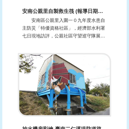
安南公親里自製救生筏 (報導日期：1100108)
安南區公親里入圍一０九年度水患自
主防災「特優資格社區」，經濟部水利署
七日現地訪評，公親社區守望巡守隊展示
發電機、電鋸、管筏等救災資源，說明自
主防救災組織即時應變、離災避災，成了
災害發生及時保全人命的重要作為。
經濟部水利署辦理「一０八年度水患自主
防災社區評鑑」，從全國三十一個社區評
選十個「特...
抽水機房彩繪-臺南二仁溪堤防道路添繽紛新亮點 (報導日期：1100106)