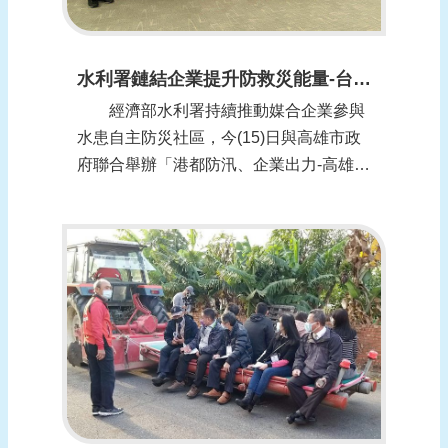
水利署鏈結企業提升防救災能量-台塑導入資源響應 (報導日期：1100115)
經濟部水利署持續推動媒合企業參與
水患自主防災社區，今(15)日與高雄市政
府聯合舉辦「港都防汛、企業出力-高雄市
在地企業參與水患自主防災社區運作說明
會」，水利署副署長王藝峰表示，期望更
多在地企業和水患社區合作，挹注企業資
源於社區防災工作，擴增整體防救災量
能。 今日的說明會由王藝峰與高雄市
政府副...