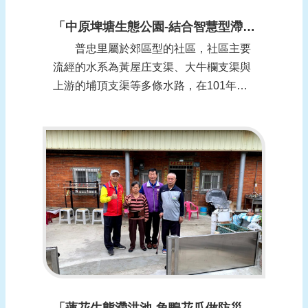
「中原埤塘生態公園-結合智慧型滯洪池」-桃園市中壢區普忠里
普忠里屬於郊區型的社區，社區主要
流經的水系為黃屋庄支渠、大牛欄支渠與
上游的埔頂支渠等多條水路，在101年、
104年、105年多次大淹水。因此，於105
年成立水患自主防災社區，本身落實大牛
欄支渠與下游鐵路大草溝清疏工作，109
年清淤共高達7次，並將埔頂支渠防汛閘
門巡視改為全面使用即時監看系統，能...
「蓮花生態滯洪池-魚鴨花瓜做防災」-桃園市觀音區樹林里