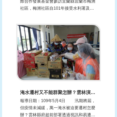
際合作發展基金會參訪宜蘭縣宜蘭市梅洲
社區，梅洲社區自101年接受水利署及宜
蘭縣政府輔導成立水患自主防災社區後，
連年在汛期間運作確實，獲得多次水利署
自主防災評鑑的特優社區，更進一步成為
全台僅有5處的種子社區。 財團法人
國際合作發展基金會在去年與國立臺灣大
學...
淹水遷村又不能群聚怎辦？雲林演練颱風汛期防疫
報導日期：109年5月4日 汛期將屆，
但疫情未減緩，萬一淹水被迫要遷村怎麼
辦？雲林縣府超前部署透過視訊和易遭風