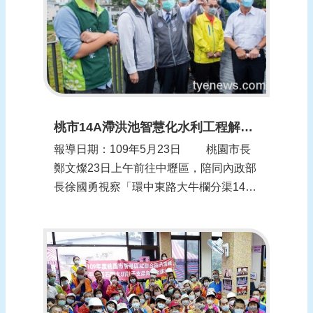
縣政府...
頁
網
站
導
覽
桃市14A滯洪池智慧化水利工程解決淹水之苦
報導日期：109年5月23日 桃園市長
鄭文燦23日上午前往中壢區，陪同內政部
長徐國勇視察「環中東路大牛欄分渠14A
滯洪池工程 」。鄭文燦表示，過去中壢後
站周邊地區，包含中原大學及中壢工業區
經常淹水，桃園升格後，積極推動各項水
利工程，將將14A埤塘改造成為智慧型滯
洪池，可容納3萬立方公尺的水量...