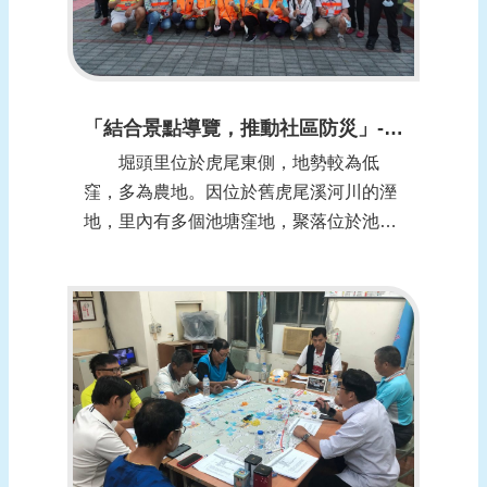
「結合景點導覽，推動社區防災」-雲林縣虎尾鎮堀頭社區
堀頭里位於虎尾東側，地勢較為低
窪，多為農地。因位於舊虎尾溪河川的溼
地，里內有多個池塘窪地，聚落位於池塘
窪地的北面，從遠處望堀坑，土堆看似人
頭，因而稱此地為「堀頭」。 堀頭社
區於104年成立水患自主防災社區，獲得
經濟部水利署評鑑為105年優等社區，及
106年、107年、108年特優社區，在成
績...