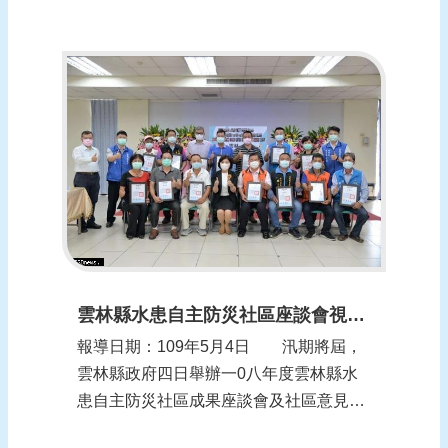
災侵襲的鄉鎮，展開「防疫又防災」的雙
重兵推，以遷村又不能群聚的情況下，如
何安置災民，既不近距接觸，又可讓撤離
的災民，過正常沒有染疫疑慮的生活，演
練過程逼真。 「各位阿伯、伯母請不
要慌亂...
雲林縣水患自主防災社區座談會視訊交流防汛防疫更安心
報導日期：109年5月4日 汛期將屆，
雲林縣政府四日舉辦一0八年度雲林縣水
患自主防災社區成果座談會及社區意見交
流活動，今年因新冠肺炎疫情影響，座談