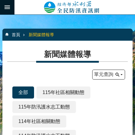
跳到主要內容區塊
:::
_
進
階
:::
搜
首頁
新聞媒體報導
尋
新聞媒體報導
最
新
單元查詢
消
息
全部
115年社區相關動態
水
患
115年防汛護水志工動態
自
主
114年社區相關動態
防