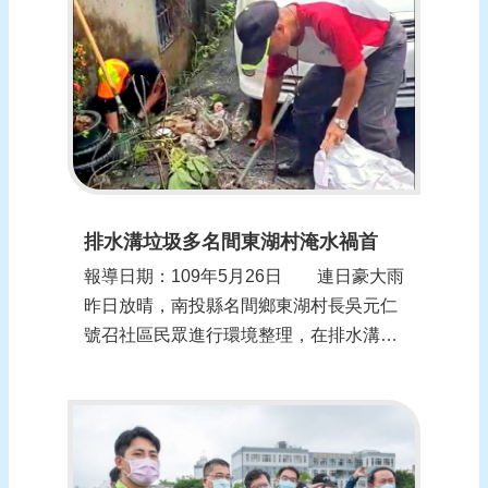
報
導
企
業
防
災
學
習
排水溝垃圾多名間東湖村淹水禍首
專
報導日期：109年5月26日 連日豪大雨
區
昨日放晴，南投縣名間鄉東湖村長吳元仁
資
號召社區民眾進行環境整理，在排水溝內
料
清出一堆垃圾，終於找到此次社區淹水的
下
主因，吳元仁呼籲民眾秉持「己所不欲勿
載
施於人」的公德心精神，共為維護居家環
境及品質盡分心力。 名間鄉東湖村緊
回
鄰國道三號名間交流道的交通之便，南投
首