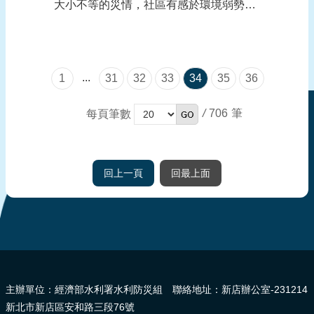
大小不等的災情，社區有感於環境弱勢，
積極推動自主防災社區，希望透過社區的
力量，保護民眾安全。 溫泉社區主要
聯外道路縣道194線常因颱風豪雨甚至一
...
1
31
32
33
34
35
36
般降雨即導致土石滑落造成道路中斷。社
區自主成立重機具搶救班，盤點社區可用
/
706
每頁筆數
之大型機...
回上一頁
回最上面
:::
主辦單位：經濟部水利署水利防災組 聯絡地址：新店辦公室-231214
新北市新店區安和路三段76號