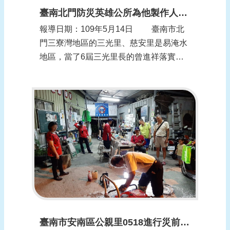
臺南北門防災英雄公所為他製作人形立牌還辦揭幕
報導日期：109年5月14日 臺南市北
門三寮灣地區的三光里、慈安里是易淹水
地區，當了6屆三光里長的曾進祥落實防
汛，獲選北門防災英雄，公所表揚他的方
式很特別，為他製作人形立牌看板還慎重
辦揭幕。 曾進祥謙虛地說，北門區10
里長對防汛工作都很認真和盡責，因防災
工作攸關里民生命財產安全，馬虎不得，
他獲...
臺南市安南區公親里0518進行災前整備