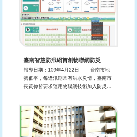
生產防護衣，國家面臨危機馬上挺身而
出...
臺南智慧防汛網首創物聯網防災
報導日期：109年4月22日 台南市地
勢低平，每逢汛期常有洪水災情，臺南市
長黃偉哲要求運用物聯網技術加入防災，
以發揮預期警訊功能，達到預防性疏散撤
離及遠離災害的目標，他表示：「治水沒
有最好、只有更好，不放棄任何一個會淹
水的地方」，為有效掌控淹水狀況及監控
大型移動式抽水機，臺南市政府與水利署
合作執...