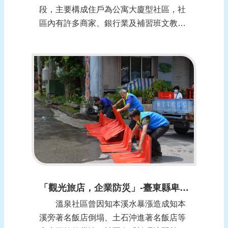
段，主要構成住戶為公寓大廈型社區，社
區內有許多商家、銀行業及補習班文教
業，是大武崙交通樞紐，屬於都會型社
區。社區環境為大武崙溪與情人湖集水區
匯流處，故具有積淹水風險。 今(109)
年9月12日與13日連兩日漸歇性豪雨來臨
前，本里先行協助社區各商家裝設防水閘
門，並...
「觀光旅店，企業防災」-臺東縣卑南鄉溫泉社區
溫泉社區曾因知本溪水暴漲造成知本
溪旁著名飯店倒塌、土石沖進著名飯店等