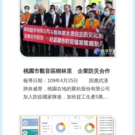
位，發揮減災防災之效，將軍區公所在27
日星期一召開災害防救會報，邀集各防災
編組成員...
桃園市觀音區樹林里 企業防災合作
報導日期：109年4月25日 因應武漢
肺炎威脅，桃園在地的聚紡股份有限公司
加入防疫國家隊後，加班趕工生產5萬件
防護衣，桃園市長鄭文燦25日別前往參訪
並頒獎感謝，同時也嘉許樹林里水患自主
防災社區除了熱心防汛工作，還主動號召
40位隊員與具有縫紉專業的居民協助工廠