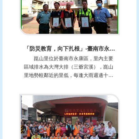
「防災教育，向下扎根」-臺南市永康區崑山里
崑山里位於臺南市永康區，里內主要
區域排水為大灣大排（三爺宮溪），崑山
里地勢較鄰近的里低，每逢大雨週邊十餘
里的雨水皆會匯流入崑山里，加上里內排
水系統設計不良，常發生淹水。都會型社
區的崑山里鑑於每次積淹水時，車輛強行
通過造成波浪，直接影響道路兩旁住家及
店家，今(109)年擴大佈設警示帶盒子，並
加強...