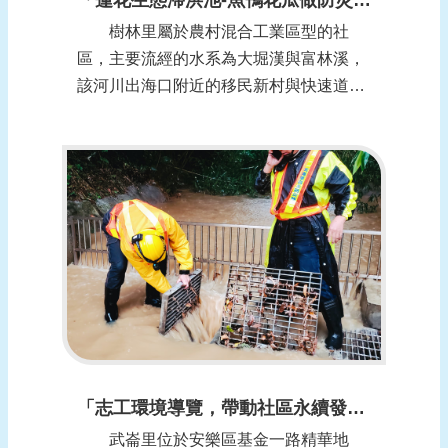
樹林里屬於農村混合工業區型的社
區，主要流經的水系為大堀漢與富林溪，
該河川出海口附近的移民新村與快速道路
下方容易造成淹水事件，因此，於102年
成立水患自主防災社區，防災社區的成員
組成由各社區既有志工隊組成，樹林里在
防汛運轉較成熟，今(109)年主動開創2處
民間版的滯洪池，從106年度蓄洪9,00...
「志工環境導覽，帶動社區永續發展」-基隆市安樂區武崙里
武崙里位於安樂區基金一路精華地