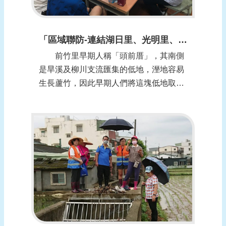
「區域聯防-連結湖日里、光明里、仁德里聯防」-臺中市烏日區前竹里
前竹里早期人稱「頭前厝」，其南側
是旱溪及柳川支流匯集的低地，溼地容易
生長蘆竹，因此早期人們將這塊低地取名
為「蘆竹湳」，「湳」也有土質鬆溼之
意。「頭前厝」與「蘆竹湳」兩處合成一
村，從原地名中各摘取一字，即為「前
竹」名稱的由來，里內有許多中小型企業
工廠，讓前竹里同時擁有農村樸實與工業
化的兩種風貌，...