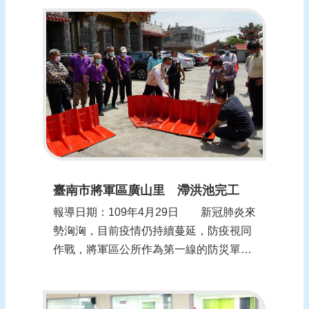
會採「分區線上視訊、直播座談」模式進
行。縣長張麗善表示，雖因防疫考量，無
法齊聚一堂，但對水患防災熱情的心也能
夠零距離的交流，呼籲各村里提早準備，
發揮自主...
臺南市將軍區廣山里 滯洪池完工
報導日期：109年4月29日 新冠肺炎來
勢洶洶，目前疫情仍持續蔓延，防疫視同
作戰，將軍區公所作為第一線的防災單
位，一方面持續展開防災準備，一方面謹
慎做好防疫工作，各項細節都不容馬虎。
面臨汛期將屆，為確保防災整備工作到